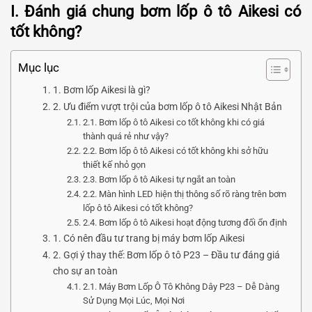
I. Đánh giá chung bơm lốp ô tô Aikesi có
tốt không?
Mục lục
1. Bơm lốp Aikesi là gì?
2. Ưu điểm vượt trội của bơm lốp ô tô Aikesi Nhật Bản
2.1. Bơm lốp ô tô Aikesi co tốt không khi có giá
thành quá rẻ như vậy?
2.2. Bơm lốp ô tô Aikesi có tốt không khi sở hữu
thiết kế nhỏ gọn
2.3. Bơm lốp ô tô Aikesi tự ngắt an toàn
2.2. Màn hình LED hiện thị thông số rõ ràng trên bơm
lốp ô tô Aikesi có tốt không?
2.4. Bơm lốp ô tô Aikesi hoạt động tương đối ổn định
1. Có nên đầu tư trang bị máy bơm lốp Aikesi
2. Gợi ý thay thế: Bơm lốp ô tô P23 – Đầu tư đáng giá
cho sự an toàn
2.1. Máy Bơm Lốp Ô Tô Không Dây P23 – Dễ Dàng
Sử Dụng Mọi Lúc, Mọi Nơi