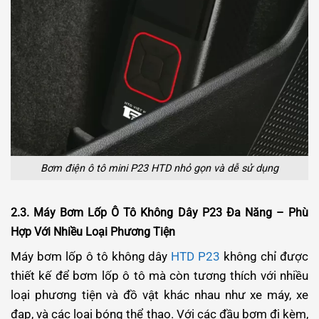
Bơm điện ô tô mini P23 HTD nhỏ gọn và dễ sử dụng
2.3. Máy Bơm Lốp Ô Tô Không Dây P23 Đa Năng – Phù
Hợp Với Nhiều Loại Phương Tiện
Máy bơm lốp ô tô không dây
HTD P23
không chỉ được
thiết kế để bơm lốp ô tô mà còn tương thích với nhiều
loại phương tiện và đồ vật khác nhau như xe máy, xe
đạp, và các loại bóng thể thao. Với các đầu bơm đi kèm,