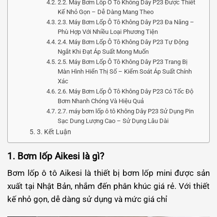
2.2. Máy Bơm Lốp Ô Tô Không Dây P23 Được Thiết
Kế Nhỏ Gọn – Dễ Dàng Mang Theo
2.3. Máy Bơm Lốp Ô Tô Không Dây P23 Đa Năng –
Phù Hợp Với Nhiều Loại Phương Tiện
2.4. Máy Bơm Lốp Ô Tô Không Dây P23 Tự Động
Ngắt Khi Đạt Áp Suất Mong Muốn
2.5. Máy Bơm Lốp Ô Tô Không Dây P23 Trang Bị
Màn Hình Hiển Thị Số – Kiểm Soát Áp Suất Chính
Xác
2.6. Máy Bơm Lốp Ô Tô Không Dây P23 Có Tốc Độ
Bơm Nhanh Chóng Và Hiệu Quả
2.7. máy bơm lốp ô tô Không Dây P23 Sử Dụng Pin
Sạc Dung Lượng Cao – Sử Dụng Lâu Dài
3. Kết Luận
1. Bơm lốp Aikesi là gì?
Bơm lốp ô tô Aikesi là thiết bị bơm lốp mini được sản
xuất tại Nhật Bản, nhắm đến phân khúc giá rẻ. Với thiết
kế nhỏ gọn, dễ dàng sử dụng và mức giá chỉ