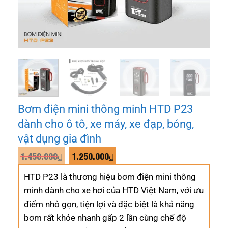
Bơm điện mini thông minh HTD P23
dành cho ô tô, xe máy, xe đạp, bóng,
vật dụng gia đình
Giá
Giá
1.450.000
₫
1.250.000
₫
gốc
hiện
là:
tại
HTD P23 là thương hiệu bơm điện mini thông
1.450.000₫.
là:
1.250.000₫.
minh dành cho xe hơi của HTD Việt Nam, với ưu
điểm nhỏ gọn, tiện lợi và đặc biệt là khả năng
bơm rất khỏe nhanh gấp 2 lần cùng chế độ