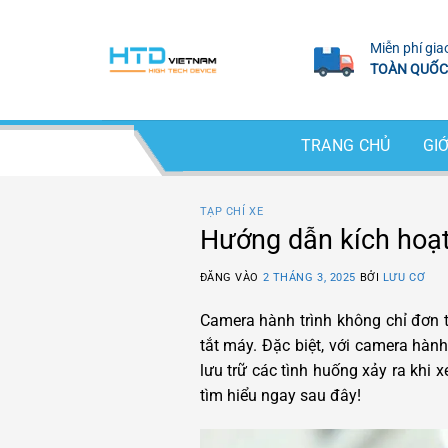
Bỏ
qua
Miễn phí gia
nội
TOÀN QUỐC
dung
TRANG CHỦ
GIỚ
TẠP CHÍ XE
Hướng dẫn kích hoạt
ĐĂNG VÀO
2 THÁNG 3, 2025
BỞI
LƯU CƠ
Camera hành trình không chỉ đơn th
tắt máy. Đặc biệt, với camera hành
lưu trữ các tình huống xảy ra khi
tìm hiểu ngay sau đây!