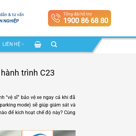
Tổng đài hỗ trợ
dẫn & tư vấn
1900 86 68 80
N NGHIỆP
LIÊN HỆ
 hành trình C23
nh “vệ sĩ” bảo vệ xe ngay cả khi đã
h parking mode) sẽ giúp giám sát và
 nào để kích hoạt chế độ này? Cùng