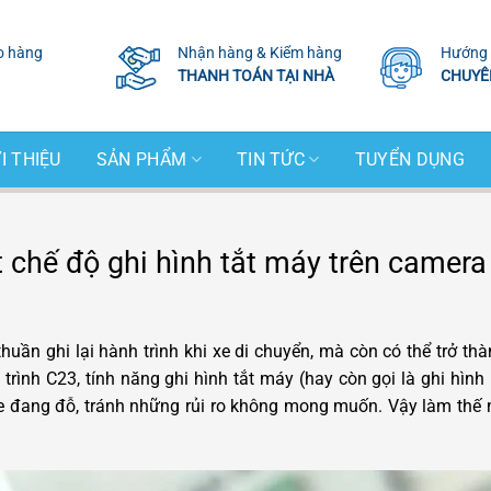
o hàng
Nhận hàng & Kiểm hàng
Hướng 
THANH TOÁN TẠI NHÀ
CHUYÊ
I THIỆU
SẢN PHẨM
TIN TỨC
TUYỂN DỤNG
 chế độ ghi hình tắt máy trên camera
uần ghi lại hành trình khi xe di chuyển, mà còn có thể trở thà
 trình C23, tính năng ghi hình tắt máy (hay còn gọi là ghi hìn
 xe đang đỗ, tránh những rủi ro không mong muốn. Vậy làm thế