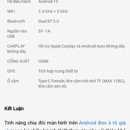
Hệ điều hành
Android 13
WiFi
2.4 GHz + 5 GHz
Bluetooth
Dual BT 5.0
Nguồn vào
5V -1A
USB
CARPLAY
Hỗ trợ Apple Carplay và Android Auto không dây
không dây
CỔNG XUẤT
HDMI
GPS
Tích hợp trong thiết bị
Ổ cắm
Type-C Female, khe cắm thẻ nhớ TF (MAX 128G),
khe cắm sim 4G
Kết Luận
Tính năng chia đôi màn hình trên
Android Box ô tô giá