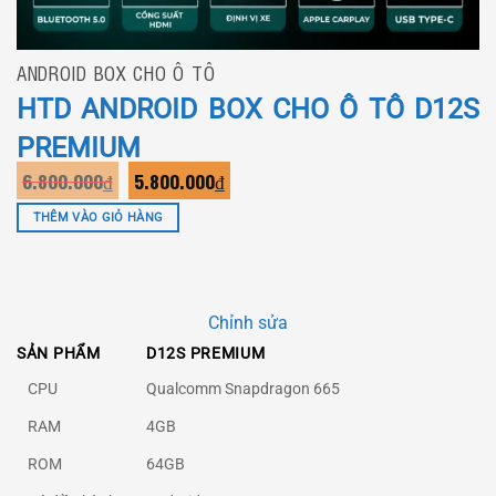
ANDROID BOX CHO Ô TÔ
HTD ANDROID BOX CHO Ô TÔ D12S
PREMIUM
6.800.000
₫
5.800.000
₫
THÊM VÀO GIỎ HÀNG
Chỉnh sửa
SẢN PHẨM
D12S PREMIUM
CPU
Qualcomm Snapdragon 665
RAM
4GB
ROM
64GB