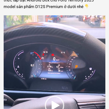
model sản phẩm D12S Premium ở dưới nhé
Trình
chơi
Video