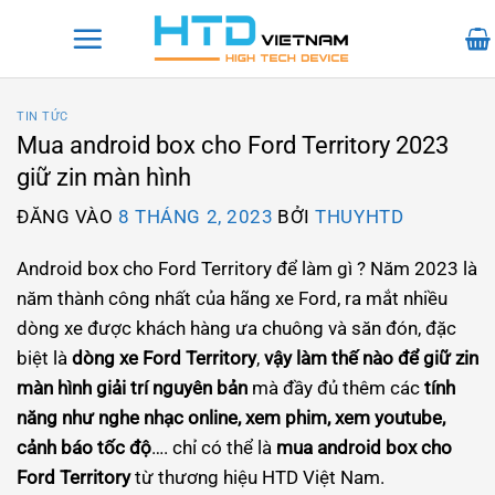
Bỏ
qua
nội
dung
TIN TỨC
Mua android box cho Ford Territory 2023
giữ zin màn hình
ĐĂNG VÀO
8 THÁNG 2, 2023
BỞI
THUYHTD
Android box cho Ford Territory để làm gì ? Năm 2023 là
năm thành công nhất của hãng xe Ford, ra mắt nhiều
dòng xe được khách hàng ưa chuông và săn đón, đặc
biệt là
dòng xe Ford Territory
,
vậy làm thế nào để giữ zin
màn hình giải trí nguyên bản
mà đầy đủ thêm các
tính
năng như nghe nhạc online, xem phim, xem youtube,
cảnh báo tốc độ
…. chỉ có thể là
mua android box cho
Ford Territory
từ thương hiệu HTD Việt Nam.