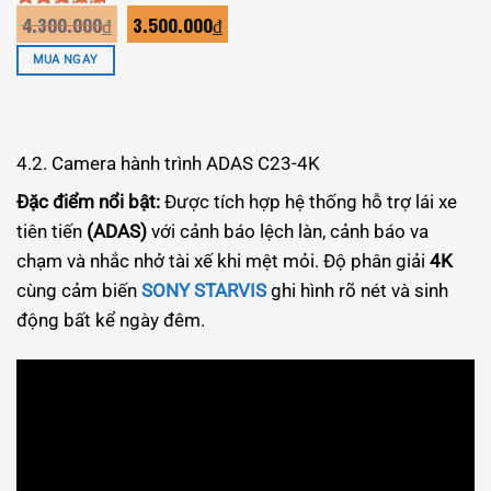
Giá
Giá
4.300.000
₫
3.500.000
₫
Được xếp
gốc
hiện
hạng
5.00
là:
tại
5 sao
MUA NGAY
4.300.000₫.
là:
3.500.000₫.
4.2. Camera hành trình ADAS C23-4K
Đặc điểm nổi bật:
Được tích hợp hệ thống hỗ trợ lái xe
tiên tiến
(ADAS)
với cảnh báo lệch làn, cảnh báo va
chạm và nhắc nhở tài xế khi mệt mỏi. Độ phân giải
4K
cùng cảm biến
SONY STARVIS
ghi hình rõ nét và sinh
động bất kể ngày đêm.