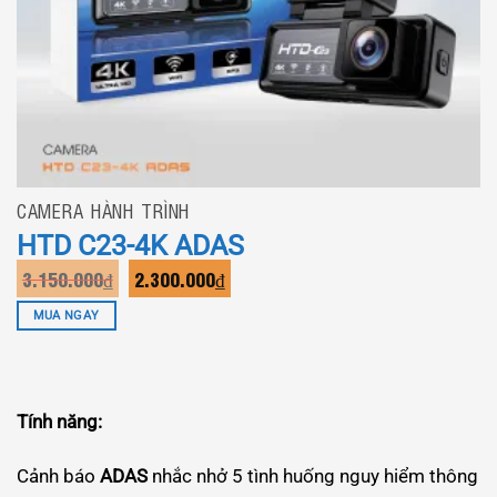
CAMERA HÀNH TRÌNH
HTD C23-4K ADAS
Giá
Giá
3.150.000
₫
2.300.000
₫
gốc
hiện
là:
tại
MUA NGAY
3.150.000₫.
là:
2.300.000₫.
Tính năng:
Cảnh báo
ADAS
nhắc nhở 5 tình huống nguy hiểm thông