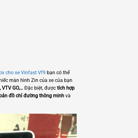
ox cho xe Vinfast Vf9
bạn có thể
 chiếc màn hình Zin của xe của bạn
y, VTV GO,…
Đặc biệt, được
tích hợp
, bản đồ chỉ đường thông minh
và