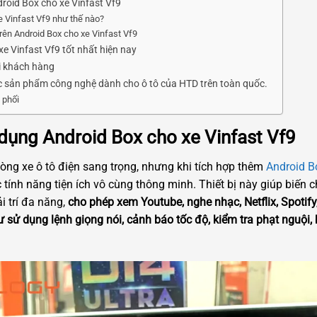
roid Box cho xe Vinfast Vf9
e Vinfast Vf9 như thế nào?
trên Android Box cho xe Vinfast Vf9
 Vinfast Vf9 tốt nhất hiện nay
i khách hàng
ác sản phẩm công nghệ dành cho ô tô của HTD trên toàn quốc.
 phối
 dụng Android Box cho xe Vinfast Vf9
òng xe ô tô điện sang trọng, nhưng khi tích hợp thêm
Android B
c tính năng tiện ích vô cùng thông minh. Thiết bị này giúp biến
i trí đa năng,
cho phép xem Youtube, nghe nhạc, Netflix, Spotif
 sử dụng lệnh giọng nói, cảnh báo tốc độ, kiểm tra phạt nguội