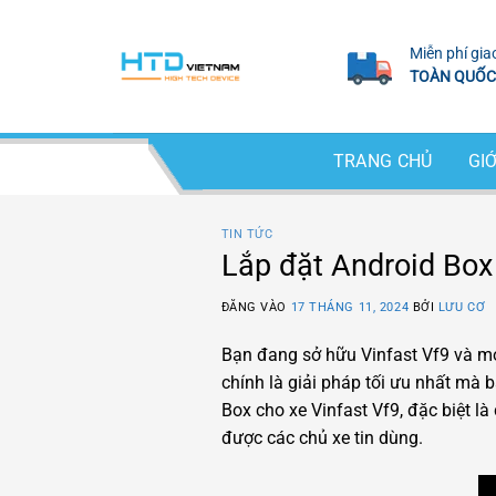
Bỏ
qua
Miễn phí gia
nội
TOÀN QUỐC
dung
TRANG CHỦ
GIỚ
TIN TỨC
Lắp đặt Android Box 
ĐĂNG VÀO
17 THÁNG 11, 2024
BỞI
LƯU CƠ
Bạn đang sở hữu Vinfast Vf9 và mo
chính là giải pháp tối ưu nhất mà b
Box cho xe Vinfast Vf9, đặc biệt 
được các chủ xe tin dùng.