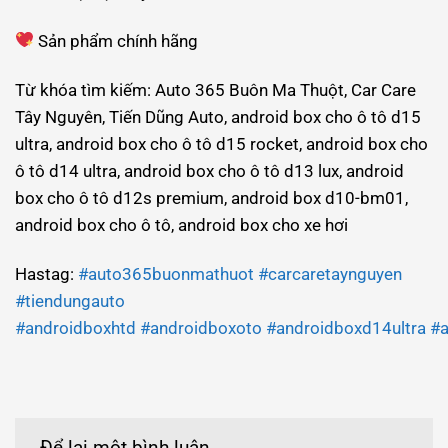
Sản phẩm chính hãng
Từ khóa tìm kiếm: Auto 365 Buôn Ma Thuột, Car Care
Tây Nguyên, Tiến Dũng Auto, android box cho ô tô d15
ultra, android box cho ô tô d15 rocket, android box cho
ô tô d14 ultra, android box cho ô tô d13 lux, android
box cho ô tô d12s premium, android box d10-bm01,
android box cho ô tô, android box cho xe hơi
Hastag:
#auto365buonmathuot
#carcaretaynguyen
#tiendungauto
#androidboxhtd
#androidboxoto
#androidboxd14ultra
#a
Để lại một bình luận