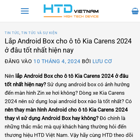
Bỏ
qua
nội
dung
TIN TỨC
,
TIN TỨC VÀ SỰ KIỆN
Lắp Android Box cho ô tô Kia Carens 2024
ở đâu tốt nhất hiện nay
ĐĂNG VÀO
10 THÁNG 4, 2024
BỞI
LƯU CƠ
Nên
lắp Android Box cho ô tô Kia Carens 2024 ở đâu
tốt nhất hiện nay?
Sử dụng android box có ảnh hưởng
đến màn hình Zin xe hơi không? Dòng xe Kia Carens
2024 nên sử dụng loại android box nào là tốt nhất? Có
nên thay màn hình Android cho ô tô Kia Carens 2024
thay vì sử dụng Android Box hay không?
Đó chính là
những thắc mắc mà quý khách hàng thường hỏi đến
thương hiệu HTD Việt Nam. Vậy hãy cùng HTD theo dõi