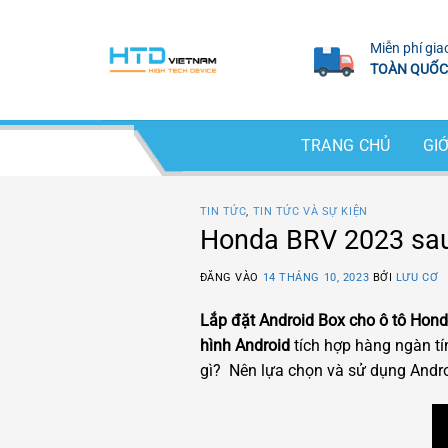
Bỏ
qua
Miễn phí gia
nội
TOÀN QUỐC
dung
TRANG CHỦ
GIỚ
TIN TỨC
,
TIN TỨC VÀ SỰ KIỆN
Honda BRV 2023 sau 
ĐĂNG VÀO
14 THÁNG 10, 2023
BỞI
LƯU CƠ
Lắp đặt Android Box cho ô tô Hond
hình Android
tích hợp hàng ngàn tí
gì? Nên lựa chọn và sử dụng Andro