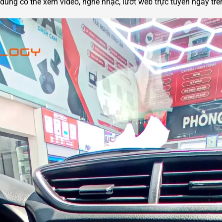
 dùng có thể xem video, nghe nhạc, lướt web trực tuyến ngay trê