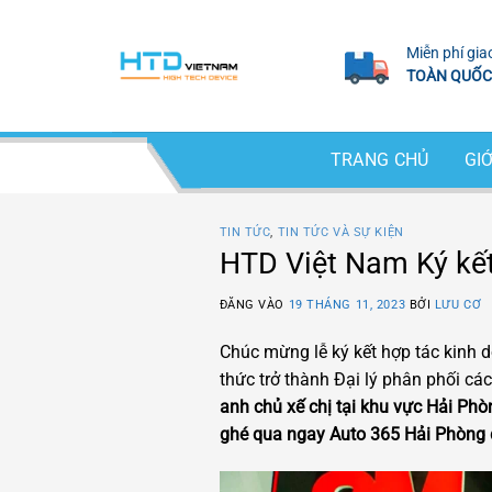
Bỏ
qua
Miễn phí gia
nội
TOÀN QUỐC
dung
TRANG CHỦ
GIỚ
TIN TỨC
,
TIN TỨC VÀ SỰ KIỆN
HTD Việt Nam Ký kết
ĐĂNG VÀO
19 THÁNG 11, 2023
BỞI
LƯU CƠ
Chúc mừng lễ ký kết hợp tác kinh
thức trở thành Đại lý phân phối c
anh chủ xế chị tại khu vực Hải Ph
ghé qua ngay Auto 365 Hải Phòng đ