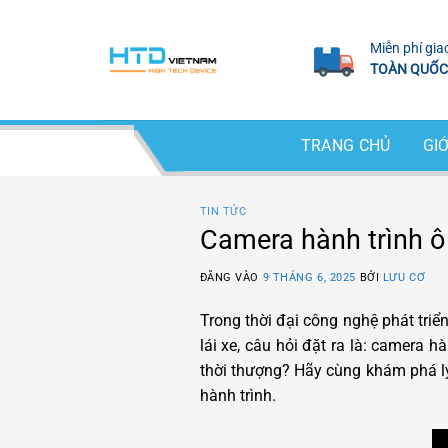
Bỏ
qua
Miễn phí gia
nội
TOÀN QUỐC
dung
TRANG CHỦ
GIỚ
TIN TỨC
Camera hành trình ô 
ĐĂNG VÀO
9 THÁNG 6, 2025
BỞI
LƯU CƠ
Trong thời đại công nghệ phát triển,
lái xe, câu hỏi đặt ra là: camera 
thời thượng? Hãy cùng khám phá lý
hành trình.