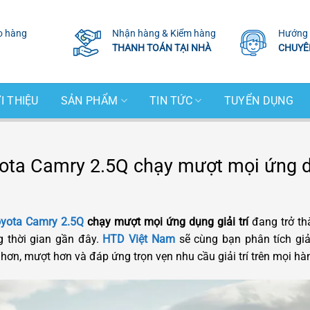
o hàng
Nhận hàng & Kiểm hàng
Hướng 
THANH TOÁN TẠI NHÀ
CHUYÊ
I THIỆU
SẢN PHẨM
TIN TỨC
TUYỂN DỤNG
ota Camry 2.5Q chạy mượt mọi ứng dụ
oyota Camry 2.5Q
chạy mượt mọi ứng dụng giải trí
đang trở th
g thời gian gần đây.
HTD Việt Nam
sẽ cùng bạn phân tích gi
n, mượt hơn và đáp ứng trọn vẹn nhu cầu giải trí trên mọi hàn