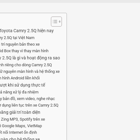
n Toyota Camry 2.5Q hiện nay
y 2.5Q tại Việt Nam
 trí nguyên bản theo xe
d Box thay vì thay màn hình
2.5Q là gì và hoạt động ra sao
nh riêng cho dòng Camry 2.5Q
iữ nguyên màn hình và hệ thống xe
 hình Android liền khối
ượt khi sử dụng thực tế
ả năng xử lý đa nhiệm
y bản đồ, xem video, nghe nhạc
ử dụng liên tục trên xe Camry 2.5Q
ăng giải trí toàn diện
 Zing MP3, Spotify trên xe
i Google Maps, VietMap
t nối Internet ổn định
 toàn cho hệ thống xe