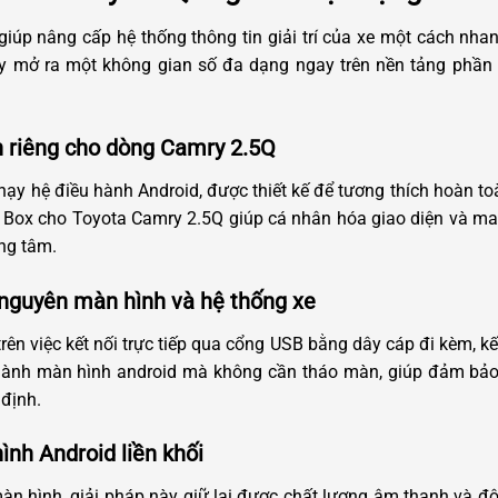
i giúp nâng cấp hệ thống thông tin giải trí của xe một cách nh
 này mở ra một không gian số đa dạng ngay trên nền tảng phầ
 riêng cho dòng Camry 2.5Q
chạy hệ điều hành Android, được thiết kế để tương thích hoàn to
id Box cho Toyota Camry 2.5Q giúp cá nhân hóa giao diện và m
ng tâm.
 nguyên màn hình và hệ thống xe
trên việc kết nối trực tiếp qua cổng USB bằng dây cáp đi kèm, kế
 thành màn hình android mà không cần tháo màn, giúp đảm bảo 
định.
ình Android liền khối
màn hình, giải pháp này giữ lại được chất lượng âm thanh và độ