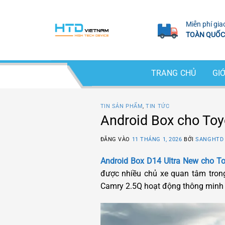
Bỏ
qua
Miễn phí gia
nội
TOÀN QUỐC
dung
TRANG CHỦ
GIỚ
TIN SẢN PHẨM
,
TIN TỨC
Android Box cho Toy
ĐĂNG VÀO
11 THÁNG 1, 2026
BỞI
SANGHTD
Android Box D14 Ultra New cho T
được nhiều chủ xe quan tâm tron
Camry 2.5Q hoạt động thông minh hơ