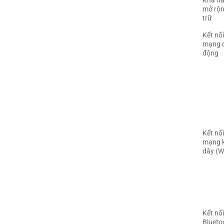
Khả n
mở rộn
trữ
Kết nối
mạng d
động
Kết nối
mạng 
dây (Wi
Kết nối
Blueto