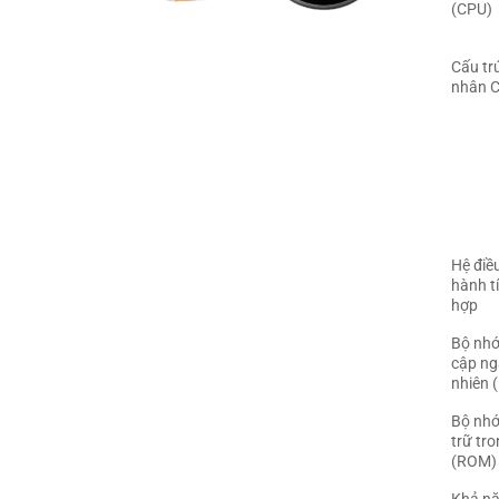
(CPU)
Cấu tr
nhân 
Hệ điề
hành t
hợp
Bộ nhớ
cập n
nhiên 
Bộ nhớ
trữ tr
(ROM)