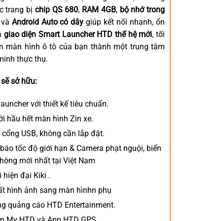
ợc trang bị
chip QS 680
,
RAM 4GB
,
bộ nhớ trong
và
Android Auto có dây
giúp kết nối nhanh, ổn
à
giao diện Smart Launcher HTD thế hệ mới
, tối
iến màn hình ô tô của bạn thành một trung tâm
 minh thực thụ.
sẽ sở hữu:
auncher với thiết kế tiêu chuẩn.
ới hầu hết màn hình Zin xe.
 cổng USB, không cần lắp đặt.
báo tốc độ giới hạn & Camera phạt nguội, biển
 thông mới nhất tại Việt Nam
 hiện đại Kiki .
ất hình ảnh sang màn hìnhn phụ
ông quảng cáo HTD Entertainment.
uẩn My HTD và App HTD GPS