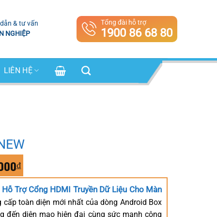
Tổng đài hỗ trợ
dẫn & tư vấn
1900 86 68 80
N NGHIỆP
LIÊN HỆ
 NEW
Giá
000
₫
hiện
tại
Hỗ Trợ Cổng HDMI Truyền Dữ Liệu Cho Màn
000₫.
là:
 cấp toàn diện mới nhất của dòng Android Box
7.300.000₫.
g đến diện mạo hiện đại cùng sức mạnh công