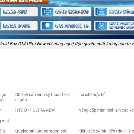
roid Box D14 Ultra New với công nghệ độc quyền chất lượng cao từ
mục
Chi tiết cấu hình kỹ thuật tiêu
Lợi ích thực tế
số
chuẩn
n
HTD D14 ULTRA NEW
Nâng cấp màn hình zin của xe 
 mại
ử lý
Qualcomm Snapdragon 680
Kiến trúc 64-bit, tiến trình 1