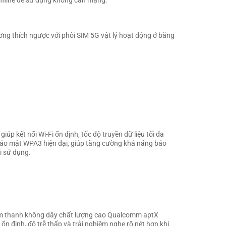
offline để sử dụng không cần mạng.
ng thích ngược với phôi SIM 5G vật lý hoạt động ở băng
úp kết nối Wi-Fi ổn định, tốc độ truyền dữ liệu tối đa
ảo mật WPA3 hiện đại, giúp tăng cường khả năng bảo
i sử dụng.
âm thanh không dây chất lượng cao Qualcomm aptX
n định, độ trễ thấp và trải nghiệm nghe rõ nét hơn khi