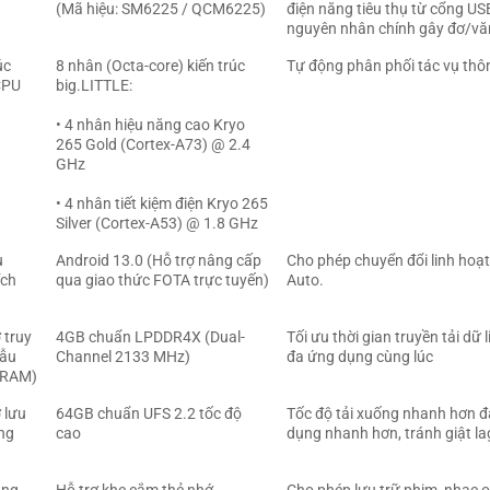
(Mã hiệu: SM6225 / QCM6225)
điện năng tiêu thụ từ cổng USB
nguyên nhân chính gây đơ/vă
úc
8 nhân (Octa-core) kiến trúc
Tự động phân phối tác vụ thôn
CPU
big.LITTLE:
• 4 nhân hiệu năng cao Kryo
265 Gold (Cortex-A73) @ 2.4
GHz
• 4 nhân tiết kiệm điện Kryo 265
Silver (Cortex-A53) @ 1.8 GHz
u
Android 13.0 (Hỗ trợ nâng cấp
Cho phép chuyển đổi linh hoạt
ích
qua giao thức FOTA trực tuyến)
Auto.
 truy
4GB chuẩn LPDDR4X (Dual-
Tối ưu thời gian truyền tải dữ
gẫu
Channel 2133 MHz)
đa ứng dụng cùng lúc
(RAM)
 lưu
64GB chuẩn UFS 2.2 tốc độ
Tốc độ tải xuống nhanh hơn đ
ong
cao
dụng nhanh hơn, tránh giật la