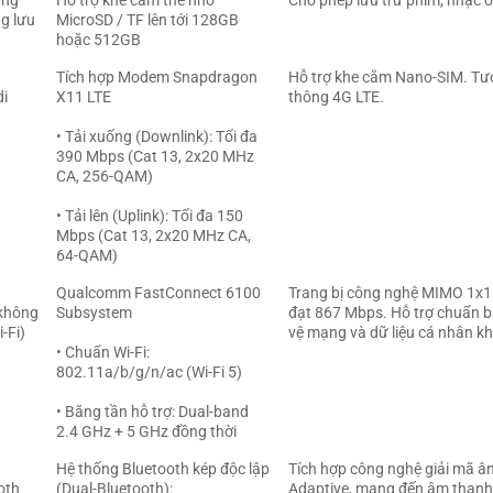
ăng
Hỗ trợ khe cắm thẻ nhớ
Cho phép lưu trữ phim, nhạc 
g lưu
MicroSD / TF lên tới 128GB
hoặc 512GB
Tích hợp Modem Snapdragon
Hỗ trợ khe cắm Nano-SIM. Tươ
i
X11 LTE
thông 4G LTE.
• Tải xuống (Downlink): Tối đa
390 Mbps (Cat 13, 2x20 MHz
CA, 256-QAM)
• Tải lên (Uplink): Tối đa 150
Mbps (Cat 13, 2x20 MHz CA,
64-QAM)
Qualcomm FastConnect 6100
Trang bị công nghệ MIMO 1x1 gi
không
Subsystem
đạt 867 Mbps. Hỗ trợ chuẩn b
-Fi)
vệ mạng và dữ liệu cá nhân kh
• Chuẩn Wi-Fi:
802.11a/b/g/n/ac (Wi-Fi 5)
• Băng tần hỗ trợ: Dual-band
2.4 GHz + 5 GHz đồng thời
Hệ thống Bluetooth kép độc lập
Tích hợp công nghệ giải mã 
oth
(Dual-Bluetooth):
Adaptive, mang đến âm thanh ổ