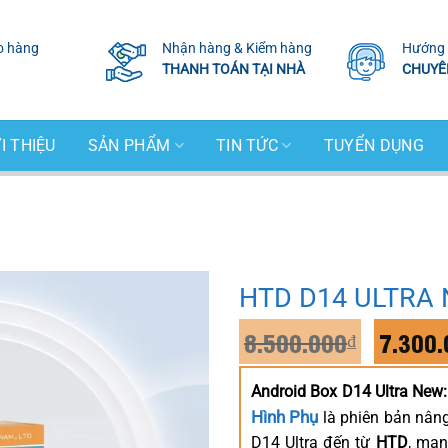
o hàng
Nhận hàng & Kiểm hàng
Hướng 
THANH TOÁN TẠI NHÀ
CHUYÊ
I THIỆU
SẢN PHẨM
TIN TỨC
TUYỂN DỤNG
HTD D14 ULTRA
Giá
8.500.000
7.300.
₫
gốc
là:
Android Box D14 Ultra New:
8.500.
Hình Phụ
là phiên bản nâng
D14 Ultra đến từ
HTD
, man