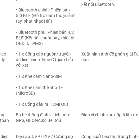
kết nối Bluetooth.
• Bluetooth chính: Phiên bản
5.0 BLE (Hỗ trợ đàm thoại rảnh
tay, phát nhạc Hifi)
• Bluetooth phụ: Phiên bản 4.2
BLE (Kết nối chuột bay, thiết bị
OBD II, TPMS)
iao
• 1 x Cổng cấp nguồn/truyền
Xuất hình ảnh độ phân giải Ful
 lý
dữ liệu chính Type-C (giao tiếp
đầu.
với xe)
• 1 x Khe cắm Nano-SIM
• 1 x Khe cắm thẻ nhớ TF
(MicroSD)
• 1 x Cổng đầu ra HDMI Out
ng
Ba hệ thống định vị tích hợp:
Định vị chính xác gấp 6 lần tr
 toàn
GPS, GLONASS, BeiDou
điện
Điện áp: 5V ± 0.2V / Cường độ
Công suất tiêu thụ trung bình