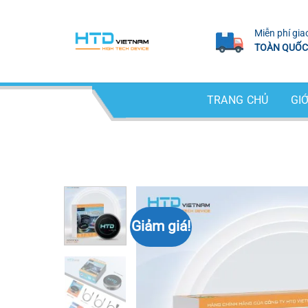
Bỏ
qua
Miễn phí gia
nội
TOÀN QUỐC
dung
TRANG CHỦ
GIỚ
Giảm giá!