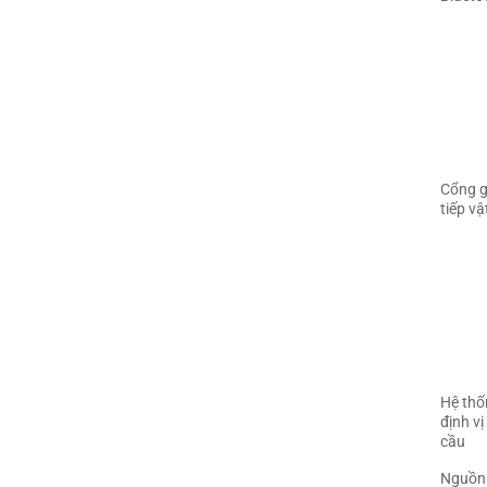
Cổng g
tiếp vật
Hệ thố
định vị
cầu
Nguồn 