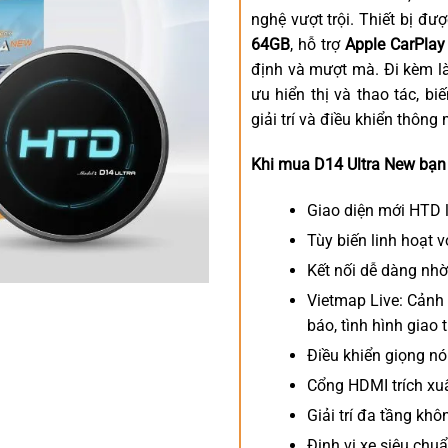
nghệ vượt trội. Thiết bị đư
64GB
, hỗ trợ
Apple CarPlay
định và mượt mà. Đi kèm l
ưu hiển thị và thao tác, b
giải trí và điều khiển thông
Khi mua D14 Ultra New bạn 
Giao diện mới HTD l
Tùy biến linh hoạt v
Kết nối dễ dàng nhờ
Vietmap Live: Cảnh 
báo, tình hình giao
Điều khiển giọng nói
Cổng HDMI trích xu
Giải trí đa tầng kh
Định vị xe siêu ch