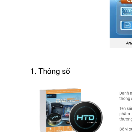
And
1. Thông số
Danh 
thông 
Tên sả
phẩm
thương
Bộ vi x