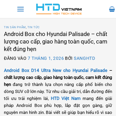
Bỏ
qua
nội
dung
TIN SẢN PHẨM
,
TIN TỨC
Android Box cho Hyundai Palisade – chất
lượng cao cấp, giao hàng toàn quốc, cam
kết đúng hẹn
ĐĂNG VÀO
7 THÁNG 1, 2026
BỞI
SANGHTD
Android Box D14 Ultra New cho Hyundai Palisade
–
chất lượng cao cấp, giao hàng toàn quốc, cam kết đúng
hẹn
đang trở thành lựa chọn nâng cấp phổ biến cho
dòng SUV cỡ lớn này. Từ nhu cầu giải trí, dẫn đường đến
tối ưu trải nghiệm lái,
HTD Việt Nam
mang đến giải
pháp Android Box phù hợp, lắp đặt gọn gàng, giữ
nguyên màn hình zin. Bài viết sẽ giúp bạn hiểu rõ vì sao