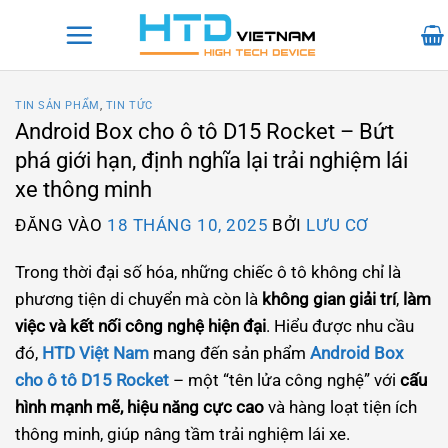
Bỏ
qua
nội
dung
TIN SẢN PHẨM
,
TIN TỨC
Android Box cho ô tô D15 Rocket – Bứt
phá giới hạn, định nghĩa lại trải nghiệm lái
xe thông minh
ĐĂNG VÀO
18 THÁNG 10, 2025
BỞI
LƯU CƠ
Trong thời đại số hóa, những chiếc ô tô không chỉ là
phương tiện di chuyển mà còn là
không gian giải trí
,
làm
việc và kết nối công nghệ hiện đại
. Hiểu được nhu cầu
đó,
HTD Việt Nam
mang đến sản phẩm
Android Box
cho ô tô D15 Rocket
– một “tên lửa công nghệ” với
cấu
hình mạnh mẽ, hiệu năng cực cao
và hàng loạt tiện ích
thông minh, giúp nâng tầm trải nghiệm lái xe.