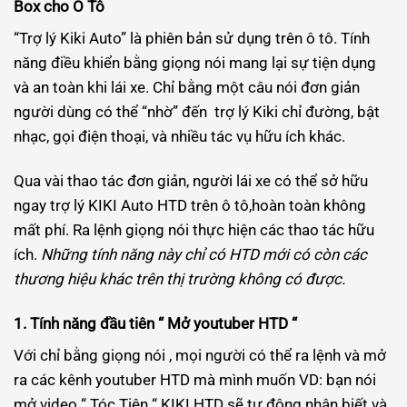
Box cho Ô Tô
“Trợ lý Kiki Auto” là phiên bản sử dụng trên ô tô. Tính
năng điều khiển bằng giọng nói mang lại sự tiện dụng
và an toàn khi lái xe. Chỉ bằng một câu nói đơn giản
người dùng có thể “nhờ” đến trợ lý Kiki chỉ đường, bật
nhạc, gọi điện thoại, và nhiều tác vụ hữu ích khác.
Qua vài thao tác đơn giản, người lái xe có thể sở hữu
ngay trợ lý KIKI Auto HTD trên ô tô,hoàn toàn không
mất phí. Ra lệnh giọng nói thực hiện các thao tác hữu
ích.
Những tính năng này chỉ có HTD mới có còn các
thương hiệu khác trên thị trường không có được.
1. Tính năng đầu tiên “ Mở youtuber HTD “
Với chỉ bằng giọng nói , mọi người có thể ra lệnh và mở
ra các kênh youtuber HTD mà mình muốn VD: bạn nói
mở video “ Tóc Tiên “ KIKI HTD sẽ tự động nhận biết và