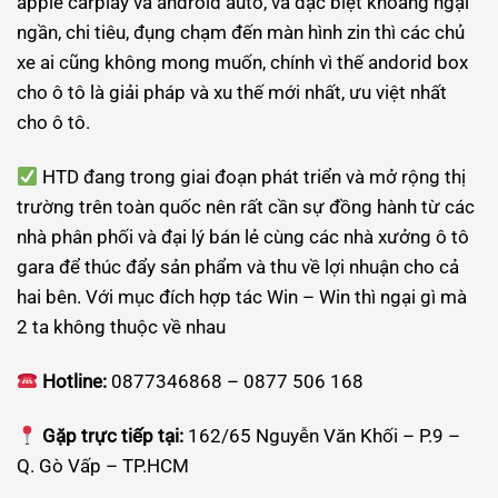
apple carplay và android auto, và đặc biệt khoảng ngại
ngần, chi tiêu, đụng chạm đến màn hình zin thì các chủ
xe ai cũng không mong muốn, chính vì thế andorid box
cho ô tô là giải pháp và xu thế mới nhất, ưu việt nhất
cho ô tô.
HTD đang trong giai đoạn phát triển và mở rộng thị
trường trên toàn quốc nên rất cần sự đồng hành từ các
nhà phân phối và đại lý bán lẻ cùng các nhà xưởng ô tô
gara để thúc đẩy sản phẩm và thu về lợi nhuận cho cả
hai bên. Với mục đích hợp tác Win – Win thì ngại gì mà
2 ta không thuộc về nhau
Hotline:
0877346868 – 0877 506 168
Gặp trực tiếp tại:
162/65 Nguyễn Văn Khối – P.9 –
Q. Gò Vấp – TP.HCM