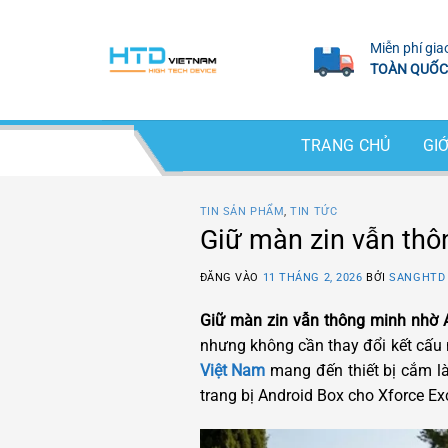
Bỏ
qua
Miễn phí gia
nội
TOÀN QUỐC
dung
TRANG CHỦ
GIỚ
TIN SẢN PHẨM
,
TIN TỨC
Giữ màn zin vẫn thô
ĐĂNG VÀO
11 THÁNG 2, 2026
BỞI
SANGHTD
Giữ màn zin vẫn thông minh nhờ 
nhưng không cần thay đổi kết cấu 
Việt Nam
mang đến thiết bị cắm là 
trang bị Android Box cho Xforce Ex