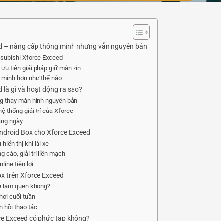
ed – nâng cấp thông minh nhưng vẫn nguyên bản
tsubishi Xforce Exceed
ưu tiên giải pháp giữ màn zin
g minh hơn như thế nào
 là gì và hoạt động ra sao?
ng thay màn hình nguyên bản
ệ thống giải trí của Xforce
ằng ngày
 Android Box cho Xforce Exceed
hiển thị khi lái xe
cáo, giải trí liền mạch
line tiện lợi
ox trên Xforce Exceed
dễ làm quen không?
chơi cuối tuần
 hồi thao tác
ce Exceed có phức tạp không?