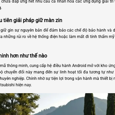
i chưa đáp ứng hết nhu cầu cá nhân hóa các ứng dụng giải trí
.
 tiên giải pháp giữ màn zin
 giữ gìn sự nguyên bản để đảm bảo các chế độ bảo hành và duy t
a những rủi ro về hệ thống điện hoặc làm mất đi tính thẩm mỹ 
minh hơn như thế nào
ải mã thông minh, cung cấp hệ điều hành Android mở với kho ứn
bộ chuyển đổi này mang đến sự linh hoạt tối đa tương tự như 
chuyên nghiệp.
Chính nhờ sự tiện lợi trong vận hành mà thiết bị
subishi hiện nay.