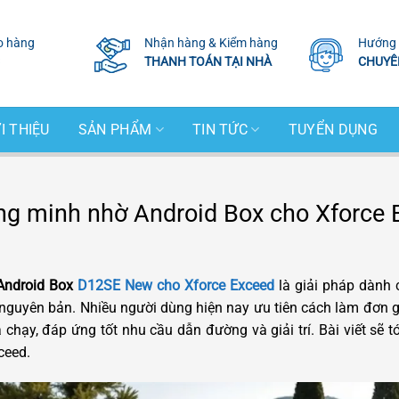
o hàng
Nhận hàng & Kiểm hàng
Hướng 
THANH TOÁN TẠI NHÀ
CHUYÊ
I THIỆU
SẢN PHẨM
TIN TỨC
TUYỂN DỤNG
ng minh nhờ Android Box cho Xforce 
Android Box
D12SE New cho Xforce Exceed
là giải pháp dành 
nguyên bản. Nhiều người dùng hiện nay ưu tiên cách làm đơn gi
chạy, đáp ứng tốt nhu cầu dẫn đường và giải trí. Bài viết sẽ tó
ceed.