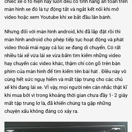
chiếc xe ô tô hiện nay luôn đều có tính năng an toàn trên
màn hình xe đó là tự động tắt và ngắt kết nối khi mở
video hoặc xem Youtube khi xe bắt đầu lăn bánh.
Nhưng đối với màn hình android, khi đã lắp đặt rồi thì
màn hình android cho phép tiếp tục hoạt động và phát
video thoải mái ngay cả lúc xe đang di chuyển. Có rất
nhiều tài xế vừa lái xe vừa bấm tìm kiếm những video
hay chuyển các video khác, thậm chí còn gõ trên bàn
phím của màn hình để tìm kiếm tên bài hát . Điều này vô
cùng hết sức nguy hiểm và mất tập trung cho các chủ
xế khi đang lái xe. VÌ vậy, mọi người nên cân nhắc thật kĩ
khi mua bởi vì trong khoảng thời gian chưa đầy 1- 2 giây
mất tập trung lơ là, đã khiến chúng ta gặp những
chuyện xấu không đáng có xảy ra.