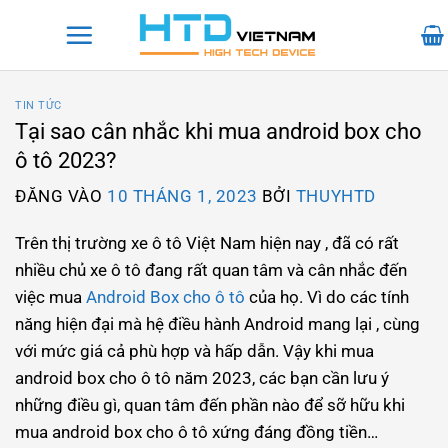
Bỏ
qua
nội
dung
TIN TỨC
Tại sao cân nhắc khi mua android box cho
ô tô 2023?
ĐĂNG VÀO
10 THÁNG 1, 2023
BỞI
THUYHTD
Trên thị trường xe ô tô Việt Nam hiện nay , đã có rất
nhiều chủ xe ô tô đang rất quan tâm và cân nhắc đến
việc mua
Android Box cho ô tô
của họ. Vì do các tính
năng hiện đại mà hệ điều hành Android mang lại , cùng
với mức giá cả phù hợp và hấp dẫn. Vậy khi mua
android box cho ô tô năm 2023, các bạn cần lưu ý
những điều gì, quan tâm đến phần nào để sỡ hữu khi
mua android box cho ô tô xứng đáng đồng tiền…