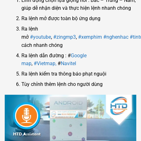
Linh động chọn lựa giọng nói : Bắc – Trung – Nam,
giúp dễ nhận diện và thực hiện lệnh nhanh chóng
Ra lệnh mở được toàn bộ ứng dụng
Ra lệnh
,
,
mở
#youtube
#zingmp3
#xemphim
#nghenhac
#tint
cách nhanh chóng
Ra lệnh dẫn đường : #
Google
map
,
#Vietmap,
#
Navitel
Ra lệnh kiểm tra thông báo phạt nguội
Tùy chỉnh thêm lệnh cho người dùng