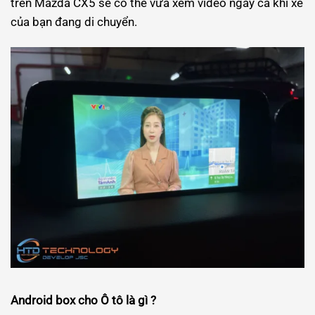
trên Mazda CX5 sẽ có thể vừa xem video ngay cả khi xe
của bạn đang di chuyển.
Android box cho Ô tô là gì ?