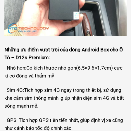
Những ưu điểm vượt trội của dòng
Android Box cho Ô
Tô –
D12s Premium:
· Nhỏ hơn:Có kích thước nhỏ gọn(6.5×9.6×1.7cm) cực
kì cơ động và thẩm mỹ
· Sim 4G:Tích hợp sim 4G ngay trong thiết bị, sử dụng
khe cắm sim thông minh, giúp nhận diện sim 4G và bắt
sóng mạnh mẽ.
· GPS: Tích hợp GPS tiên tiến nhất, giúp định vị xe cũng
như cảnh báo tốc độ chính xác.