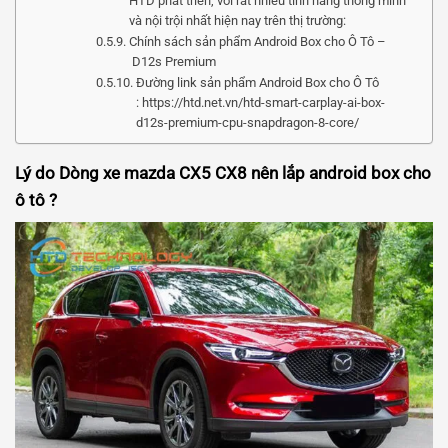
HTD phát triển, với rất nhiều tính năng thông minh
và nội trội nhất hiện nay trên thị trường:
Chính sách sản phẩm Android Box cho Ô Tô –
D12s Premium
Đường link sản phẩm Android Box cho Ô Tô
: https://htd.net.vn/htd-smart-carplay-ai-box-
d12s-premium-cpu-snapdragon-8-core/
Lý do Dòng xe mazda CX5 CX8 nên lắp android box cho
ô tô ?