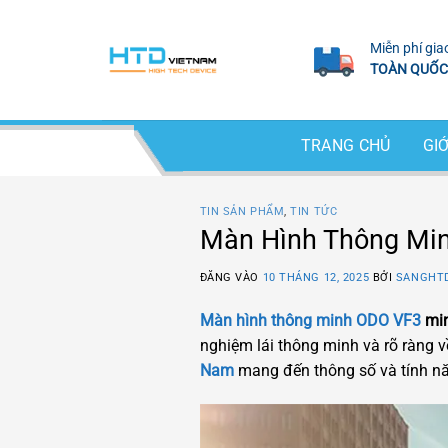
Bỏ
qua
Miễn phí gia
nội
TOÀN QUỐC
dung
TRANG CHỦ
GIỚ
TIN SẢN PHẨM
,
TIN TỨC
Màn Hình Thông Min
ĐĂNG VÀO
10 THÁNG 12, 2025
BỞI
SANGHT
Màn hình thông minh ODO VF3
min
nghiệm lái thông minh và rõ ràng v
Nam
mang đến thông số và tính nă