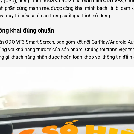
ử lý (CPU), dung lượng RAM và ROM của
màn hình ODO VF3
, nhữ
ình phần cứng mạnh mẽ, được công khai minh bạch, là lời cam 
 duy trì hiệu suất cao trong suốt quá trình sử dụng.
công khai đúng chuẩn
rên ODO VF3 Smart Screen, bao gồm kết nối CarPlay/Android Auto
úng với khả năng thực tế của sản phẩm. Chúng tôi tránh việc t
 gì khách hàng nhận được hoàn toàn khớp với thông tin đã ni