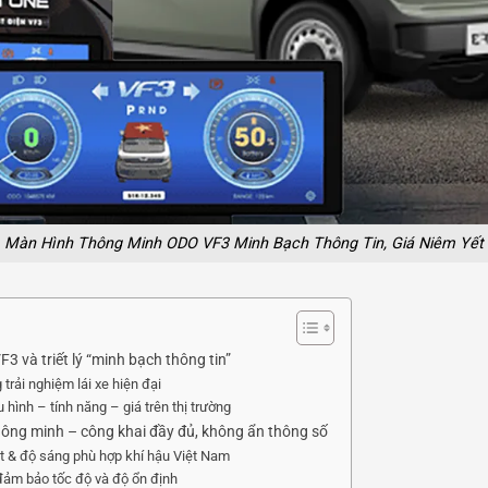
Màn Hình Thông Minh ODO VF3 Minh Bạch Thông Tin, Giá Niêm Yết
 và triết lý “minh bạch thông tin”
trải nghiệm lái xe hiện đại
hình – tính năng – giá trên thị trường
 thông minh – công khai đầy đủ, không ẩn thông số
ét & độ sáng phù hợp khí hậu Việt Nam
đảm bảo tốc độ và độ ổn định