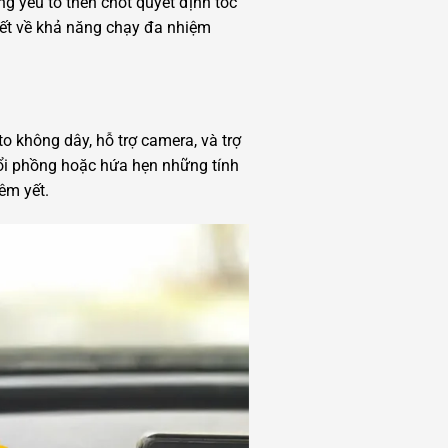
ng yếu tố then chốt quyết định tốc
kết về khả năng chạy đa nhiệm
 không dây, hỗ trợ camera, và trợ
hổi phồng hoặc hứa hẹn những tính
êm yết.