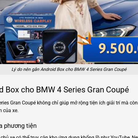
Lý do nên gắn Android Box cho BMW 4 Series Gran Coupé
oid Box cho BMW 4 Series Gran Coupé
es Gran Coupé không chỉ giúp mở rộng tiện ích giải trí mà còn
n của xe.
đa phương tiện
, chủ xe có thể truy cập kho ứng dụng khổng lồ như YouTube, Net