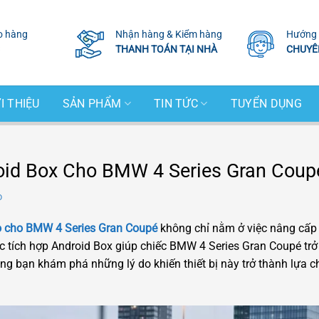
o hàng
Nhận hàng & Kiểm hàng
Hướng 
THANH TOÁN TẠI NHÀ
CHUYÊ
I THIỆU
SẢN PHẨM
TIN TỨC
TUYỂN DỤNG
oid Box Cho BMW 4 Series Gran Coup
D
o cho BMW 4 Series Gran Coupé
không chỉ nằm ở việc nâng cấp 
iệc tích hợp Android Box giúp chiếc BMW 4 Series Gran Coupé trở
ng bạn khám phá những lý do khiến thiết bị này trở thành lựa c