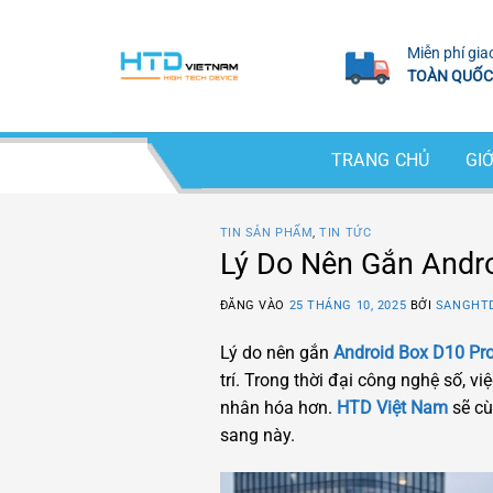
Bỏ
qua
Miễn phí gia
nội
TOÀN QUỐC
dung
TRANG CHỦ
GIỚ
TIN SẢN PHẨM
,
TIN TỨC
Lý Do Nên Gắn Andr
ĐĂNG VÀO
25 THÁNG 10, 2025
BỞI
SANGHT
Lý do nên gắn
Android Box D10 Pr
trí. Trong thời đại công nghệ số, v
nhân hóa hơn.
HTD Việt Nam
sẽ cù
sang này.