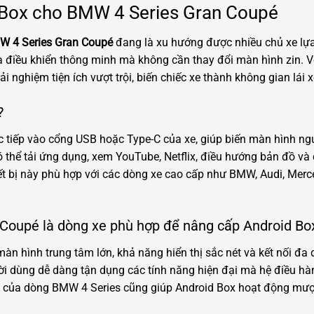
d Box cho BMW 4 Series Gran Coupé
W 4 Series Gran Coupé
đang là xu hướng được nhiều chủ xe lựa
 và điều khiển thông minh mà không cần thay đổi màn hình zin. 
i nghiệm tiện ích vượt trội, biến chiếc xe thành không gian lái
?
ực tiếp vào cổng USB hoặc Type-C của xe, giúp biến màn hình n
 thể tải ứng dụng, xem YouTube, Netflix, điều hướng bản đồ và
 bị này phù hợp với các dòng xe cao cấp như BMW, Audi, Mercede
.
Coupé là dòng xe phù hợp để nâng cấp Android Bo
 hình trung tâm lớn, khả năng hiển thị sắc nét và kết nối đa 
gười dùng dễ dàng tận dụng các tính năng hiện đại mà hệ điều hà
ịnh của dòng BMW 4 Series cũng giúp Android Box hoạt động mượt