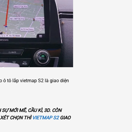
o ô tô lắp vietmap S2 là giao diện
Ự MỚI MẼ, CẦU KÌ, 3D. CÒN
 XÉT CHỌN THÌ
VIETMAP S2
GIAO