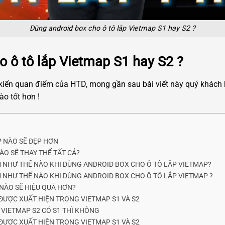
Dùng android box cho ô tô lắp Vietmap S1 hay S2 ?
o ô tô lắp Vietmap S1 hay S2 ?
 kiến quan điểm của HTD, mong gần sau bài viết này quý khách
o tốt hơn !
P NÀO SẼ ĐẸP HƠN
ÀO SẼ THAY THẾ TẤT CẢ?
ẾM NHƯ THẾ NÀO KHI DÙNG ANDROID BOX CHO Ô TÔ LẮP VIETMAP?
ẾM NHƯ THẾ NÀO KHI DÙNG ANDROID BOX CHO Ô TÔ LẮP VIETMAP ?
 NÀO SẼ HIỆU QUẢ HƠN?
 ĐƯỢC XUẤT HIỆN TRONG VIETMAP S1 VÀ S2
T VIETMAP S2 CÓ S1 THÌ KHÔNG
 ĐƯỢC XUẤT HIỆN TRONG VIETMAP S1 VÀ S2