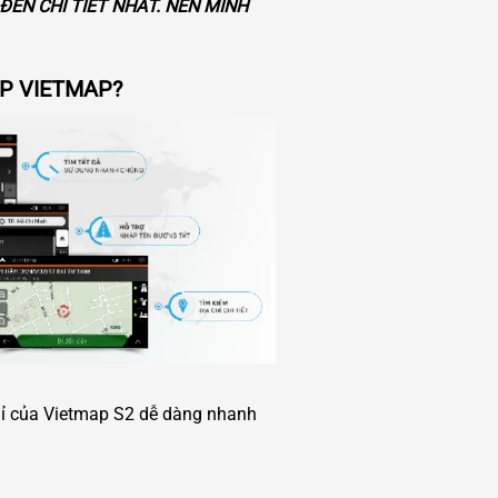
ĐẾN CHI TIẾT NHẤT. NÊN MÌNH
ẮP VIETMAP?
 chỉ của Vietmap S2 dễ dàng nhanh