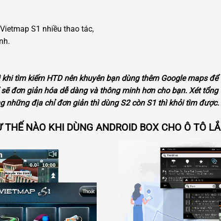
a Vietmap S1 nhiều thao tác,
nh.
 khi tìm kiếm HTD nên khuyên bạn dùng thêm Google maps để t
ỉ sẽ đơn giản hóa dễ dàng và thông minh hơn cho bạn. Xét tổng 
 những địa chỉ đơn giản thì dùng S2 còn S1 thì khỏi tìm được.
Ư THẾ NÀO KHI DÙNG ANDROID BOX CHO Ô TÔ LẮ