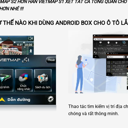
TMAP S2 HƠN HẲN VIETMAP S1 XÉT TẤT CẢ TỔNG QUAN CHO 
HƠN NHÉ !!!
Ư THẾ NÀO KHI DÙNG ANDROID BOX CHO Ô TÔ L
Thao tác tìm kiếm vị trí địa
chóng và rất thông minh.