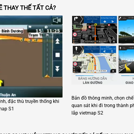
Ẽ THAY THẾ TẤT CẢ?
Bản đồ thông minh, chọn chế
ính, đặc thù truyền thống khi
quan sát khi đi trong thành p
tmap S1
lắp vietmap S2