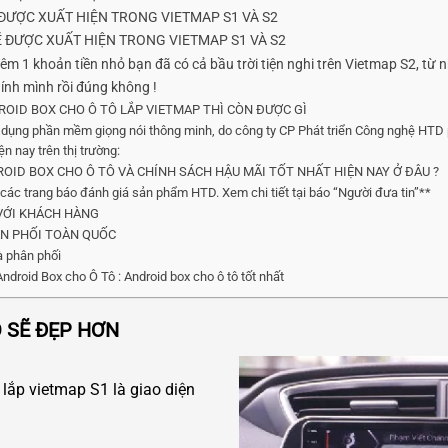
 ĐƯỢC XUẤT HIỆN TRONG VIETMAP S1 VÀ S2
Ẽ ĐƯỢC XUẤT HIỆN TRONG VIETMAP S1 VÀ S2
thêm 1 khoản tiền nhỏ bạn đã có cả bầu trời tiện nghi trên Vietmap S2, từ
hính mình rồi đúng không !
ROID BOX CHO Ô TÔ LẮP VIETMAP THÌ CÒN ĐƯỢC GÌ
dụng phần mềm giọng nói thông minh, do công ty CP Phát triển Công nghệ HTD phá
ện nay trên thị trường:
DROID BOX CHO Ô TÔ VÀ CHÍNH SÁCH HẬU MÃI TỐT NHẤT HIỆN NAY Ở ĐÂU ?
các trang báo đánh giá sản phẩm HTD. Xem chi tiết tại báo “Người đưa tin”**
 VỚI KHÁCH HÀNG
HÂN PHỐI TOÀN QUỐC
à phân phối
droid Box cho Ô Tô : Android box cho ô tô tốt nhất
O SẼ ĐẸP HƠN
 lắp vietmap S1 là giao diện