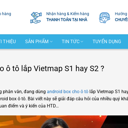
o hàng
Nhận hàng & Kiểm hàng
Hướng 
THANH TOÁN TẠI NHÀ
CHUYÊ
I THIỆU
SẢN PHẨM
TIN TỨC
TUYỂN DỤNG
o ô tô lắp Vietmap S1 hay S2 ?
g phân vân, đang dùng
android box cho ô tô
lắp Vietmap S1 ha
id box ô tô. Bài viết này sẽ giải đáp câu hỏi của nhiều quý kh
 quan điểm và ý kiến của HTD…