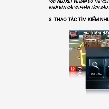
VẬY NẾU XÉT VỀ BẢN ĐỒ THÌ VIE
KHỎI BÀN CẢI VÀ PHÂN TÍCH SÂU 
3. THAO TÁC TÌM KIẾM NH