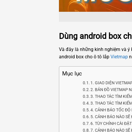
Dùng android box ch
Và đây là những kinh nghiệm và ý
android box cho ô tô lắp
Vietmap
nà
Mục lục
1. GIAO DIỆN VIETMA
2. BẢN ĐỒ VIETMAP N
3. THAO TÁC TÌM KI
3. THAO TÁC TÌM KI
4. CẢNH BÁO TỐC ĐỘ
5. CẢNH BÁO NÀO SẼ
6. TÙY CHỈNH CÀI ĐẶ
7. CẢNH BÁO NÀO SẼ