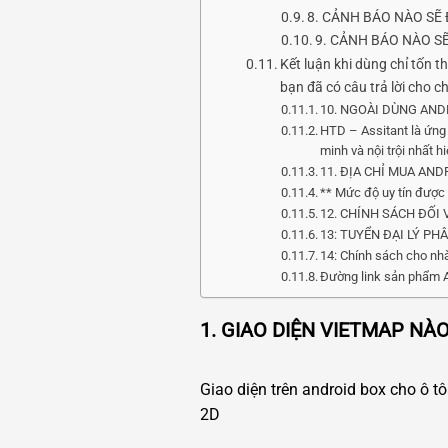
8. CẢNH BÁO NÀO SẼ
9. CẢNH BÁO NÀO S
Kết luận khi dùng chỉ tốn 
bạn đã có câu trả lời cho c
10. NGOÀI DÙNG AND
HTD – Assitant là ứng 
minh và nội trội nhất hi
11. ĐỊA CHỈ MUA AN
** Mức độ uy tín được 
12. CHÍNH SÁCH ĐỐI
13: TUYỂN ĐẠI LÝ P
14: Chính sách cho nh
Đường link sản phẩm An
1. GIAO DIỆN VIETMAP NÀ
Giao diện trên android box cho ô tô
2D