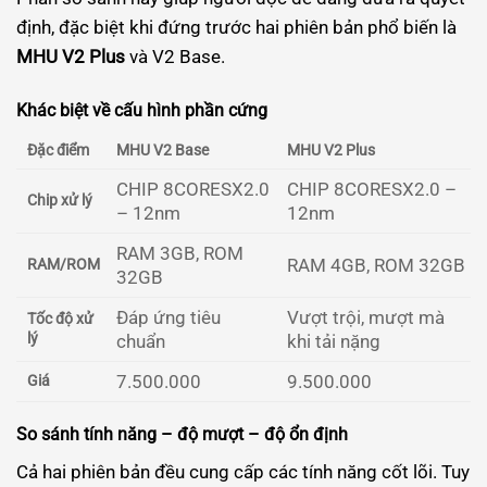
định, đặc biệt khi đứng trước hai phiên bản phổ biến là
MHU V2 Plus
và V2 Base.
Khác biệt về cấu hình phần cứng
Đặc điểm
MHU V2 Base
MHU V2 Plus
CHIP 8CORESX2.0
CHIP 8CORESX2.0 –
Chip xử lý
– 12nm
12nm
RAM 3GB, ROM
RAM 4GB, ROM 32GB
RAM/ROM
32GB
Đáp ứng tiêu
Vượt trội, mượt mà
Tốc độ xử
lý
chuẩn
khi tải nặng
7.500.000
9.500.000
Giá
So sánh tính năng – độ mượt – độ ổn định
Cả hai phiên bản đều cung cấp các tính năng cốt lõi. Tuy