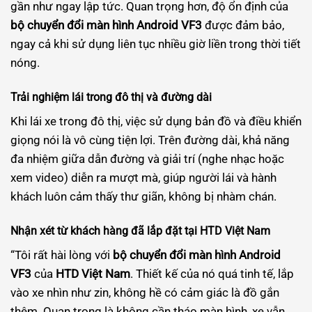
gần như ngay lập tức. Quan trọng hơn, độ ổn định của
bộ chuyển đổi màn hình Android VF3
được đảm bảo,
ngay cả khi sử dụng liên tục nhiều giờ liền trong thời tiết
nóng.
Trải nghiệm lái trong đô thị và đường dài
Khi lái xe trong đô thị, việc sử dụng bản đồ và điều khiển
giọng nói là vô cùng tiện lợi. Trên đường dài, khả năng
đa nhiệm giữa dẫn đường và giải trí (nghe nhạc hoặc
xem video) diễn ra mượt mà, giúp người lái và hành
khách luôn cảm thấy thư giãn, không bị nhàm chán.
Nhận xét từ khách hàng đã lắp đặt tại HTD Việt Nam
“Tôi rất hài lòng với
bộ chuyển đổi màn hình Android
VF3
của
HTD Việt Nam
. Thiết kế của nó quá tinh tế, lắp
vào xe nhìn như zin, không hề có cảm giác là đồ gắn
thêm. Quan trọng là không cần tháo màn hình, xe vẫn