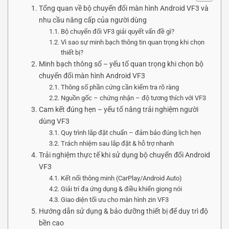
Tổng quan về bộ chuyển đổi màn hình Android VF3 và
nhu cầu nâng cấp của người dùng
Bộ chuyển đổi VF3 giải quyết vấn đề gì?
Vì sao sự minh bạch thông tin quan trọng khi chọn
thiết bị?
Minh bạch thông số – yếu tố quan trọng khi chọn bộ
chuyển đổi màn hình Android VF3
Thông số phần cứng cần kiểm tra rõ ràng
Nguồn gốc – chứng nhận – độ tương thích với VF3
Cam kết đúng hẹn – yếu tố nâng trải nghiệm người
dùng VF3
Quy trình lắp đặt chuẩn – đảm bảo đúng lịch hẹn
Trách nhiệm sau lắp đặt & hỗ trợ nhanh
Trải nghiệm thực tế khi sử dụng bộ chuyển đổi Android
VF3
Kết nối thông minh (CarPlay/Android Auto)
Giải trí đa ứng dụng & điều khiển giọng nói
Giao diện tối ưu cho màn hình zin VF3
Hướng dẫn sử dụng & bảo dưỡng thiết bị để duy trì độ
bền cao