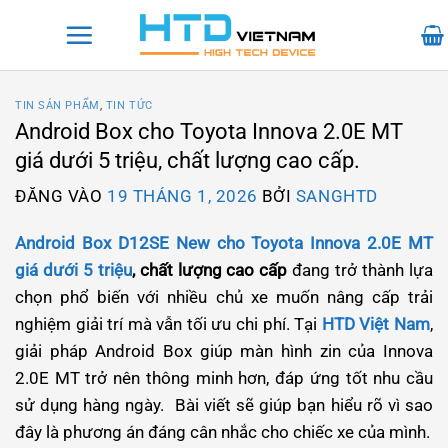
Bỏ
qua
nội
dung
TIN SẢN PHẨM
,
TIN TỨC
Android Box cho Toyota Innova 2.0E MT
giá dưới 5 triệu, chất lượng cao cấp.
ĐĂNG VÀO
19 THÁNG 1, 2026
BỞI
SANGHTD
Android Box D12SE New cho Toyota Innova 2.0E MT
giá dưới 5 triệu
, chất lượng cao cấp
đang trở thành lựa
chọn phổ biến với nhiều chủ xe muốn nâng cấp trải
nghiệm giải trí mà vẫn tối ưu chi phí. Tại
HTD Việt Nam
,
giải pháp Android Box giúp màn hình zin của Innova
2.0E MT trở nên thông minh hơn, đáp ứng tốt nhu cầu
sử dụng hàng ngày. Bài viết sẽ giúp bạn hiểu rõ vì sao
đây là phương án đáng cân nhắc cho chiếc xe của mình.