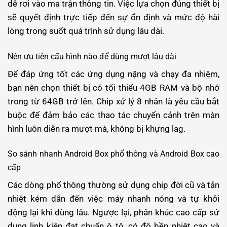
dễ rơi vào ma trận thông tin. Việc lựa chọn đúng thiết bị
sẽ quyết định trực tiếp đến sự ổn định và mức độ hài
lòng trong suốt quá trình sử dụng lâu dài.
Nên ưu tiên cấu hình nào để dùng mượt lâu dài
Để đáp ứng tốt các ứng dụng nặng và chạy đa nhiệm,
bạn nên chọn thiết bị có tối thiểu 4GB RAM và bộ nhớ
trong từ 64GB trở lên. Chip xử lý 8 nhân là yêu cầu bắt
buộc để đảm bảo các thao tác chuyển cảnh trên màn
hình luôn diễn ra mượt mà, không bị khựng lag.
So sánh nhanh Android Box phổ thông và Android Box cao
cấp
Các dòng phổ thông thường sử dụng chip đời cũ và tản
nhiệt kém dẫn đến việc máy nhanh nóng và tự khởi
động lại khi dùng lâu. Ngược lại, phân khúc cao cấp sử
dụng linh kiện đạt chuẩn ô tô, có độ bền nhiệt cao và