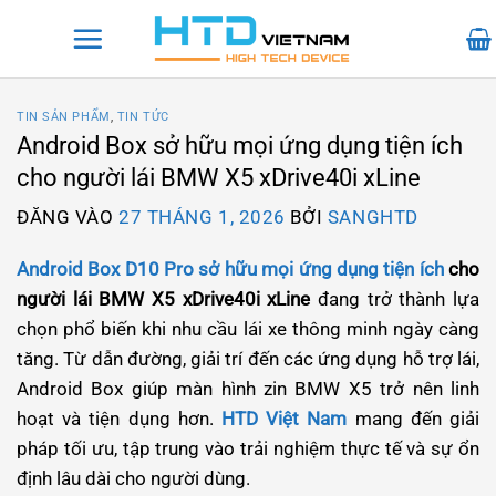
Bỏ
qua
nội
dung
TIN SẢN PHẨM
,
TIN TỨC
Android Box sở hữu mọi ứng dụng tiện ích
cho người lái BMW X5 xDrive40i xLine
ĐĂNG VÀO
27 THÁNG 1, 2026
BỞI
SANGHTD
Android Box D10 Pro sở hữu mọi ứng dụng tiện ích
cho
người lái BMW X5 xDrive40i xLine
đang trở thành lựa
chọn phổ biến khi nhu cầu lái xe thông minh ngày càng
tăng. Từ dẫn đường, giải trí đến các ứng dụng hỗ trợ lái,
Android Box giúp màn hình zin BMW X5 trở nên linh
hoạt và tiện dụng hơn.
HTD Việt Nam
mang đến giải
pháp tối ưu, tập trung vào trải nghiệm thực tế và sự ổn
định lâu dài cho người dùng.