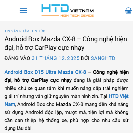
Bỏ
qua
nội
dung
TIN SẢN PHẨM
,
TIN TỨC
Android Box Mazda CX-8 – Công nghệ hiện
đại, hỗ trợ CarPlay cực nhạy
ĐĂNG VÀO
31 THÁNG 12, 2025
BỞI
SANGHTD
Android Box D15 Ultra Mazda CX-8
– Công nghệ hiện
đại, hỗ trợ CarPlay cực nhạy
đang là giải pháp được
nhiều chủ xe quan tâm khi muốn nâng cấp trải nghiệm
giải trí nhưng vẫn giữ nguyên màn hình zin. Tại
HTD Việt
Nam
, Android Box cho Mazda CX-8 mang đến khả năng
sử dụng Android độc lập, mượt mà, tiện lợi mà không
cần can thiệp hệ thống xe, phù hợp cho nhu cầu sử
dụng lâu dài.