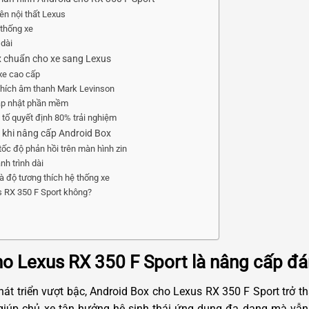
ên nội thất Lexus
 thống xe
 dài
x chuẩn cho xe sang Lexus
 xe cao cấp
thích âm thanh Mark Levinson
ập nhật phần mềm
u tố quyết định 80% trải nghiệm
u khi nâng cấp Android Box
ốc độ phản hồi trên màn hình zin
ành trình dài
và độ tương thích hệ thống xe
s RX 350 F Sport không?
ho Lexus RX 350 F Sport là nâng cấp đ
hát triển vượt bậc, Android Box cho Lexus RX 350 F Sport trở t
ày giúp chủ xe tận hưởng hệ sinh thái ứng dụng đa dạng mà vẫn