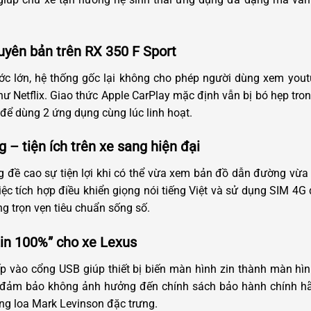
guyên bản trên RX 350 F Sport
c lớn, hệ thống gốc lại không cho phép người dùng xem you
hư Netflix. Giao thức Apple CarPlay mặc định vẫn bị bó hẹp tr
 để dùng 2 ứng dụng cùng lúc linh hoạt.
g – tiện ích trên xe sang hiện đại
 đề cao sự tiện lợi khi có thể vừa xem bản đồ dẫn đường vừa
iệc tích hợp điều khiển giọng nói tiếng Việt và sử dụng SIM 4G 
g trọn vẹn tiêu chuẩn sống số.
 zin 100%” cho xe Lexus
iếp vào cổng USB giúp thiết bị biến màn hình zin thành màn 
y đảm bảo không ảnh hưởng đến chính sách bảo hành chính hã
ng loa Mark Levinson đặc trưng.