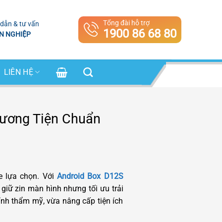
Tổng đài hỗ trợ
dẫn & tư vấn
1900 86 68 80
N NGHIỆP
LIÊN HỆ
hương Tiện Chuẩn
e lựa chọn. Với
Android Box D12S
iữ zin màn hình nhưng tối ưu trải
ính thẩm mỹ, vừa nâng cấp tiện ích