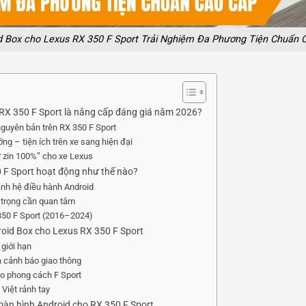
d Box cho Lexus RX 350 F Sport Trải Nghiệm Đa Phương Tiện Chuẩn 
 RX 350 F Sport là nâng cấp đáng giá năm 2026?
 nguyên bản trên RX 350 F Sport
ớng – tiện ích trên xe sang hiện đại
iữ zin 100%” cho xe Lexus
 F Sport hoạt động như thế nào?
ành hệ điều hành Android
 trọng cần quan tâm
350 F Sport (2016–2024)
roid Box cho Lexus RX 350 F Sport
 giới hạn
 cảnh báo giao thông
eo phong cách F Sport
 Việt rảnh tay
màn hình Android cho RX 350 F Sport