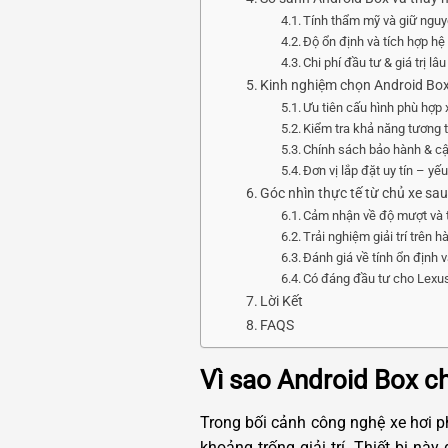
Tính thẩm mỹ và giữ nguy
Độ ổn định và tích hợp hệ
Chi phí đầu tư & giá trị lâu
Kinh nghiệm chọn Android Bo
Ưu tiên cấu hình phù hợp
Kiểm tra khả năng tương 
Chính sách bảo hành & c
Đơn vị lắp đặt uy tín – yế
Góc nhìn thực tế từ chủ xe sa
Cảm nhận về độ mượt và t
Trải nghiệm giải trí trên h
Đánh giá về tính ổn định 
Có đáng đầu tư cho Lexu
Lời Kết
FAQS
Vì sao Android Box c
Trong bối cảnh công nghệ xe hơi p
khoảng trống giải trí. Thiết bị n