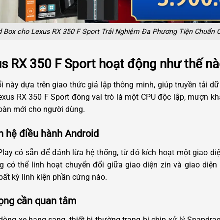
d Box cho Lexus RX 350 F Sport Trải Nghiệm Đa Phương Tiện Chuẩn 
s RX 350 F Sport hoạt động như thế n
này dựa trên giao thức giả lập thông minh, giúp truyền tải dữ l
exus RX 350 F Sport đóng vai trò là một CPU độc lập, mượn kh
oàn mới cho người dùng.
h hệ điều hành Android
rPlay có sẵn để đánh lừa hệ thống, từ đó kích hoạt một giao d
 có thể linh hoạt chuyển đổi giữa giao diện zin và giao diện
ất kỳ linh kiện phần cứng nào.
rọng cần quan tâm
ng xe hạng sang, thiết bị thường trang bị chip xử lý Snapdr