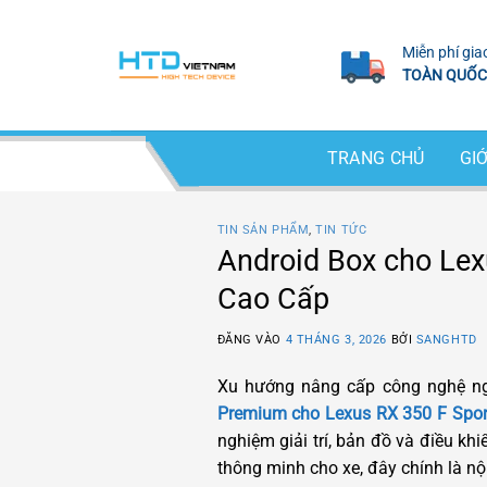
Bỏ
qua
Miễn phí gia
nội
TOÀN QUỐC
dung
TRANG CHỦ
GIỚ
TIN SẢN PHẨM
,
TIN TỨC
Android Box cho Lex
Cao Cấp
ĐĂNG VÀO
4 THÁNG 3, 2026
BỞI
SANGHTD
Xu hướng nâng cấp công nghệ ng
Premium cho Lexus RX 350 F Spor
nghiệm giải trí, bản đồ và điều k
thông minh cho xe, đây chính là nộ