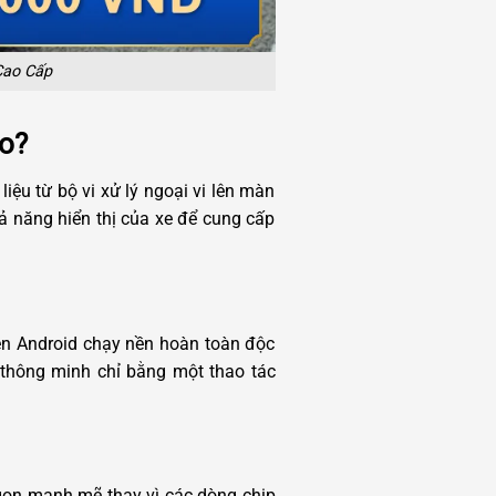
Cao Cấp
ào?
iệu từ bộ vi xử lý ngoại vi lên màn
ả năng hiển thị của xe để cung cấp
iện Android chạy nền hoàn toàn độc
 thông minh chỉ bằng một thao tác
agon mạnh mẽ thay vì các dòng chip