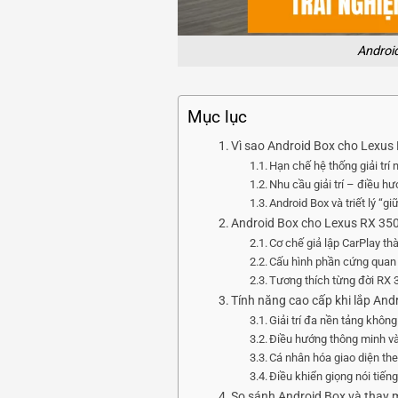
Androi
Mục lục
Vì sao Android Box cho Lexus
Hạn chế hệ thống giải trí
Nhu cầu giải trí – điều hư
Android Box và triết lý “g
Android Box cho Lexus RX 350
Cơ chế giả lập CarPlay th
Cấu hình phần cứng quan
Tương thích từng đời RX 
Tính năng cao cấp khi lắp And
Giải trí đa nền tảng không
Điều hướng thông minh và
Cá nhân hóa giao diện th
Điều khiển giọng nói tiếng
So sánh Android Box và thay 