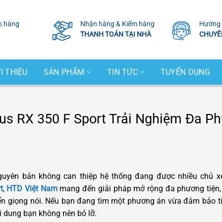
o hàng
Nhận hàng & Kiểm hàng
Hướng 
THANH TOÁN TẠI NHÀ
CHUYÊ
I THIỆU
SẢN PHẨM
TIN TỨC
TUYỂN DỤNG
us RX 350 F Sport Trải Nghiệm Đa P
uyên bản không can thiệp hệ thống đang được nhiều chủ x
t
,
HTD Việt Nam
mang đến giải pháp mở rộng đa phương tiện, g
hiển giọng nói. Nếu bạn đang tìm một phương án vừa đảm bảo t
i dung bạn không nên bỏ lỡ.