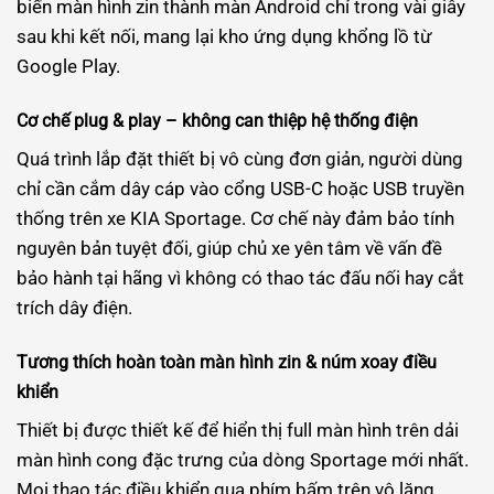
biến màn hình zin thành màn Android chỉ trong vài giây
sau khi kết nối, mang lại kho ứng dụng khổng lồ từ
Google Play.
Cơ chế plug & play – không can thiệp hệ thống điện
Quá trình lắp đặt thiết bị vô cùng đơn giản, người dùng
chỉ cần cắm dây cáp vào cổng USB-C hoặc USB truyền
thống trên xe KIA Sportage. Cơ chế này đảm bảo tính
nguyên bản tuyệt đối, giúp chủ xe yên tâm về vấn đề
bảo hành tại hãng vì không có thao tác đấu nối hay cắt
trích dây điện.
Tương thích hoàn toàn màn hình zin & núm xoay điều
khiển
Thiết bị được thiết kế để hiển thị full màn hình trên dải
màn hình cong đặc trưng của dòng Sportage mới nhất.
Mọi thao tác điều khiển qua phím bấm trên vô lăng,