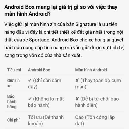
Android Box mang lại giá trị gì so với việc thay
màn hình Android?
Việc giữ lại màn hình zin của bản Signature là ưu tiên
hàng đầu vì đây là chi tiết thiết kế đắt giá nhất trong nội
thất của xe Sportage. Android Box cho xe hơi giải quyết
bài toán nâng cấp tính năng mà vẫn giữ được sự tinh tế,
sang trọng vốn có của nhà sản xuất.
Tiêu chí
Android Box
Màn hình Android
✔ (Chỉ cần cắm
✘ (Thay toàn bộ cụm
Giữ zin
xe
dây)
màn)
Bảo
✔ (Không lo mất
✘ (Dễ bị từ chối bảo
hành
bảo hành)
hành điện)
hãng
Tối ưu (Dễ thanh
Cao (Tốn công lắp
Chi phí
khoản)
đặt)