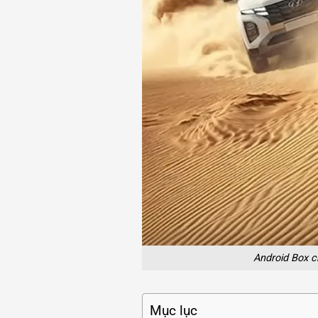
Android Box c
Mục lục