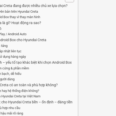
ai Creta đang được nhiều chủ xe lựa chọn?
ên bản trên Hyundai Creta
d Box thay vì thay màn hình
 là gì? Hoạt động ra sao?
ô
lay / Android Auto
Android Box cho Hyundai Creta
n tảng
p nhật liên tục
ử dụng hàng ngày
 – yếu tố tạo khác biệt khi chọn Android Box
ần cứng & phần mềm
 bạch, dễ hiểu
người dùng
Creta có an toàn và phù hợp không?
e hay hệ thống điện không?
 Hyundai Creta tại Việt Nam
 cho Hyundai Creta bền – ổn định – đáng tiền
hù hợp nhu cầu
, hậu mãi rõ ràng