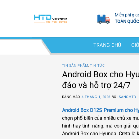
Bỏ
qua
Miễn phí gia
nội
TOÀN QUỐC
dung
TRANG CHỦ
GIỚ
TIN SẢN PHẨM
,
TIN TỨC
Android Box cho Hyu
đáo và hỗ trợ 24/7
ĐĂNG VÀO
4 THÁNG 1, 2026
BỞI
SANGHTD
Android Box D12S Premium cho Hy
chọn phổ biến của nhiều chủ xe mu
hình hay tính năng, mà còn giải quy
Android Box cho Hyundai Creta là 