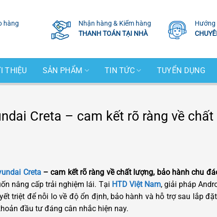
o hàng
Nhận hàng & Kiểm hàng
Hướng 
THANH TOÁN TẠI NHÀ
CHUYÊ
I THIỆU
SẢN PHẨM
TIN TỨC
TUYỂN DỤNG
ndai Creta – cam kết rõ ràng về chất
undai Creta
– cam kết rõ ràng về chất lượng, bảo hành chu đáo
ốn nâng cấp trải nghiệm lái. Tại
HTD Việt Nam
, giải pháp Andr
ết triệt để nỗi lo về độ ổn định, bảo hành và hỗ trợ sau lắp đặ
khoản đầu tư đáng cân nhắc hiện nay.