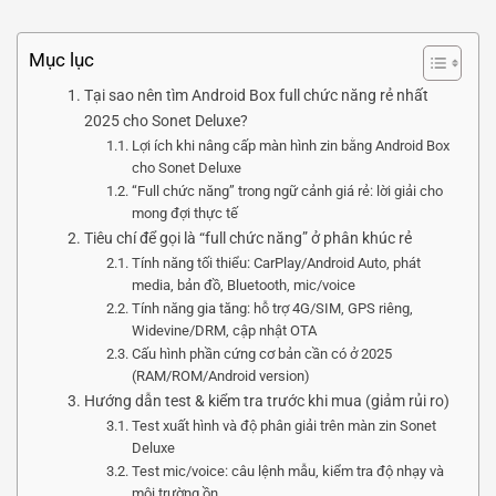
Mục lục
Tại sao nên tìm Android Box full chức năng rẻ nhất
2025 cho Sonet Deluxe?
Lợi ích khi nâng cấp màn hình zin bằng Android Box
cho Sonet Deluxe
“Full chức năng” trong ngữ cảnh giá rẻ: lời giải cho
mong đợi thực tế
Tiêu chí để gọi là “full chức năng” ở phân khúc rẻ
Tính năng tối thiểu: CarPlay/Android Auto, phát
media, bản đồ, Bluetooth, mic/voice
Tính năng gia tăng: hỗ trợ 4G/SIM, GPS riêng,
Widevine/DRM, cập nhật OTA
Cấu hình phần cứng cơ bản cần có ở 2025
(RAM/ROM/Android version)
Hướng dẫn test & kiểm tra trước khi mua (giảm rủi ro)
Test xuất hình và độ phân giải trên màn zin Sonet
Deluxe
Test mic/voice: câu lệnh mẫu, kiểm tra độ nhạy và
môi trường ồn