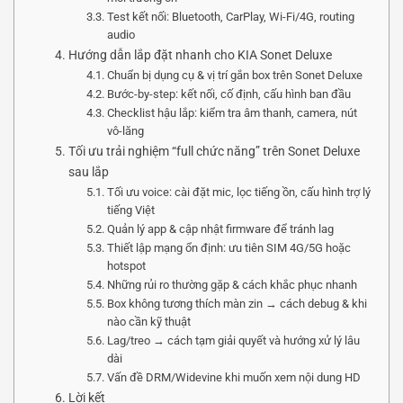
Test kết nối: Bluetooth, CarPlay, Wi-Fi/4G, routing
audio
Hướng dẫn lắp đặt nhanh cho KIA Sonet Deluxe
Chuẩn bị dụng cụ & vị trí gắn box trên Sonet Deluxe
Bước-by-step: kết nối, cố định, cấu hình ban đầu
Checklist hậu lắp: kiểm tra âm thanh, camera, nút
vô-lăng
Tối ưu trải nghiệm “full chức năng” trên Sonet Deluxe
sau lắp
Tối ưu voice: cài đặt mic, lọc tiếng ồn, cấu hình trợ lý
tiếng Việt
Quản lý app & cập nhật firmware để tránh lag
Thiết lập mạng ổn định: ưu tiên SIM 4G/5G hoặc
hotspot
Những rủi ro thường gặp & cách khắc phục nhanh
Box không tương thích màn zin → cách debug & khi
nào cần kỹ thuật
Lag/treo → cách tạm giải quyết và hướng xử lý lâu
dài
Vấn đề DRM/Widevine khi muốn xem nội dung HD
Lời kết