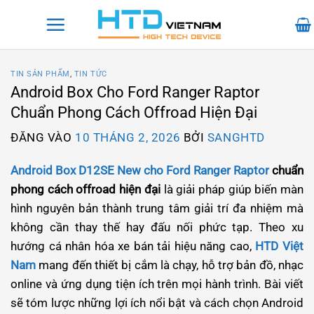
Bỏ
qua
nội
dung
TIN SẢN PHẨM
,
TIN TỨC
Android Box Cho Ford Ranger Raptor
Chuẩn Phong Cách Offroad Hiện Đại
ĐĂNG VÀO
10 THÁNG 2, 2026
BỞI
SANGHTD
Android Box D12SE New cho Ford Ranger Raptor
chuẩn
phong cách offroad hiện đại
là giải pháp giúp biến màn
hình nguyên bản thành trung tâm giải trí đa nhiệm mà
không cần thay thế hay đấu nối phức tạp. Theo xu
hướng cá nhân hóa xe bán tải hiệu năng cao,
HTD Việt
Nam
mang đến thiết bị cắm là chạy, hỗ trợ bản đồ, nhạc
online và ứng dụng tiện ích trên mọi hành trình. Bài viết
sẽ tóm lược những lợi ích nổi bật và cách chọn Android