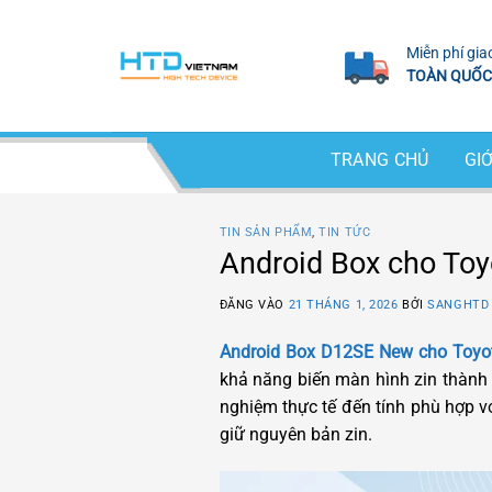
Bỏ
qua
Miễn phí gia
nội
TOÀN QUỐC
dung
TRANG CHỦ
GIỚ
TIN SẢN PHẨM
,
TIN TỨC
Android Box cho Toy
ĐĂNG VÀO
21 THÁNG 1, 2026
BỞI
SANGHTD
Android Box D12SE New cho Toyot
khả năng biến màn hình zin thành 
nghiệm thực tế đến tính phù hợp v
giữ nguyên bản zin.