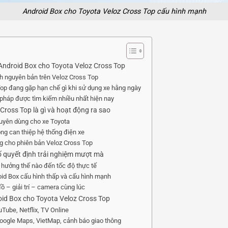
Android Box cho Toyota Veloz Cross Top cấu hình mạnh
ndroid Box cho Toyota Veloz Cross Top
h nguyên bản trên Veloz Cross Top
op đang gặp hạn chế gì khi sử dụng xe hằng ngày
i pháp được tìm kiếm nhiều nhất hiện nay
Cross Top là gì và hoạt động ra sao
uyên dùng cho xe Toyota
ng can thiệp hệ thống điện xe
ng cho phiên bản Veloz Cross Top
ố quyết định trải nghiệm mượt mà
 hưởng thế nào đến tốc độ thực tế
oid Box cấu hình thấp và cấu hình mạnh
 – giải trí – camera cùng lúc
roid Box cho Toyota Veloz Cross Top
ouTube, Netflix, TV Online
oogle Maps, VietMap, cảnh báo giao thông