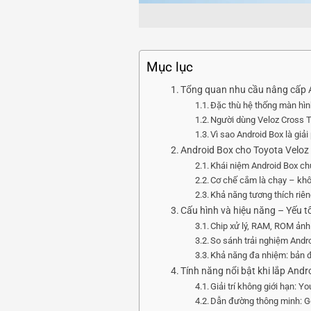
Mục lục
Tổng quan nhu cầu nâng cấp A
Đặc thù hệ thống màn hìn
Người dùng Veloz Cross T
Vì sao Android Box là giả
Android Box cho Toyota Veloz 
Khái niệm Android Box ch
Cơ chế cắm là chạy – khô
Khả năng tương thích riê
Cấu hình và hiệu năng – Yếu t
Chip xử lý, RAM, ROM ảnh
So sánh trải nghiệm Andr
Khả năng đa nhiệm: bản đồ
Tính năng nổi bật khi lắp And
Giải trí không giới hạn: Y
Dẫn đường thông minh: G