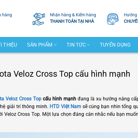
o hàng
Nhận hàng & Kiểm hàng
Hướng 
THANH TOÁN TẠI NHÀ
CHUYÊ
I THIỆU
SẢN PHẨM
TIN TỨC
TUYỂN DỤNG
ota Veloz Cross Top cấu hình mạnh
a Veloz Cross Top
cấu hình mạnh
đang là xu hướng nâng cấp
hệ giải trí thông minh.
HTD Việt Nam
sẽ cùng bạn nhìn tổng qua
ới Veloz Cross Top.
Một lựa chọn đáng cân nhắc nếu bạn muốn 