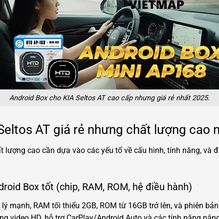
Android Box cho KIA Seltos AT cao cấp nhưng giá rẻ nhất 2025.
Seltos AT giá rẻ nhưng chất lượng cao
 lượng cao cần dựa vào các yếu tố về cấu hình, tính năng, và đ
roid Box tốt (chip, RAM, ROM, hệ điều hành)
 lý mạnh, RAM tối thiểu 2GB, ROM từ 16GB trở lên, và phiên bản
ing video HD, hỗ trợ CarPlay/Android Auto và các tính năng nân