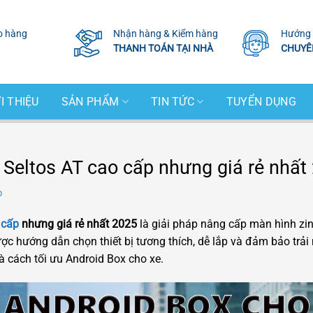
o hàng
Nhận hàng & Kiểm hàng
Hướng 
THANH TOÁN TẠI NHÀ
CHUYÊ
I THIỆU
SẢN PHẨM
TIN TỨC
TUYỂN DỤNG
 Seltos AT cao cấp nhưng giá rẻ nhất
D
 cấp
nhưng giá rẻ nhất 2025
là giải pháp nâng cấp màn hình zin 
c hướng dẫn chọn thiết bị tương thích, dễ lắp và đảm bảo trải
và cách tối ưu Android Box cho xe.