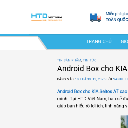
Bỏ
qua
Miễn phí gia
nội
TOÀN QUỐC
dung
TRANG CHỦ
GIỚ
TIN SẢN PHẨM
,
TIN TỨC
Android Box cho KIA
ĐĂNG VÀO
10 THÁNG 11, 2025
BỞI
SANGHT
Android Box cho KIA Seltos AT cao
minh. Tại HTD Việt Nam, bạn sẽ đượ
giúp bạn hiểu rõ lợi ích, tính năng 