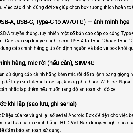
. Việc xác định đúng đời xe giúp chọn box tương thích hoàn to
USB-A, USB-C, Type-C to AV/OTG) — ảnh minh họa
-A truyền thống, tuy nhiên một số bản cao cấp có cổng Type-C.
. Các loại cáp khuyến nghị gồm: USB-A to Type-C hoặc Type-C t
 dụng cáp chính hãng giúp ổn định nguồn và bảo vệ box khỏi qu
hính hãng, mic rời (nếu cần), SIM/4G
ên sử dụng cáp chính hãng kèm mic rời để ra lệnh bằng giọng nói
ng để truy cập Internet độc lập, không phụ thuộc Wi-Fi xe. Ngoà
 cân nhắc lắp thêm nếu muốn tăng độ an toàn khi đỗ xe.
c khi lắp (sao lưu, ghi serial)
dữ liệu của xe và ghi lại số serial Android Box để tiện cho việc
 làm mất bảo hành chính hãng. HTD Việt Nam khuyến nghị chọn 
 để đảm bảo an toàn sử dụng.