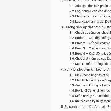
Kiểm tra tương thích trước kh
Xác định đời xe & phiên b
Loại cổng & cáp cần dùn
Phụ kiện khuyến nghị: cáp
Lưu ý bảo hành & dữ liệu tr
Hướng dẫn lắp đặt step-by-st
Chuẩn bị: công cụ, checklis
Bước 1 — Xác định cổng US
Bước 2 — Kết nối Android
Bước 3 — Cố định box, đi 
Bước 4 — Khởi động & cấu
Checklist kiểm tra sau lắ
Mẹo an toàn: không cắt dây
Xử lý lỗi phổ biến khi kết nối
Máy không nhận thiết bị 
Màn hình hiển thị sai / l
Âm thanh không ra loa xe 
Box khởi động lại liên tụ
Mất CarPlay / touch không
Khi nào cần kỹ thuật viên
So sánh chi phí: lắp Android 