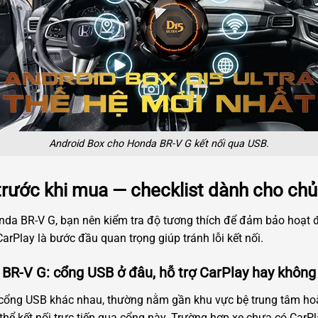
Android Box cho Honda BR-V G kết nối qua USB.
trước khi mua — checklist dành cho ch
da BR-V G, bạn nên kiểm tra độ tương thích để đảm bảo hoạt độ
arPlay là bước đầu quan trọng giúp tránh lỗi kết nối.
 BR-V G: cổng USB ở đâu, hỗ trợ CarPlay hay không
í cổng USB khác nhau, thường nằm gần khu vực bệ trung tâm hoặ
thể kết nối trực tiếp qua cổng này. Trường hợp xe chưa có Car