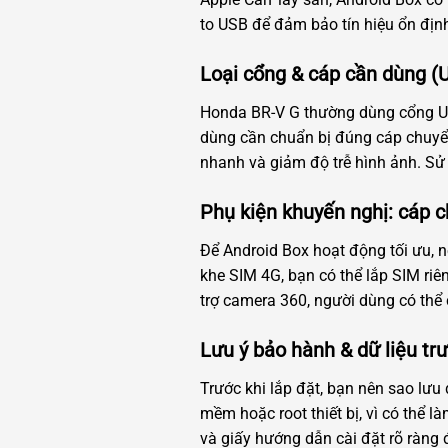
to USB để đảm bảo tín hiệu ổn định
Loại cổng & cáp cần dùng (
Honda BR-V G thường dùng cổng USB
dùng cần chuẩn bị đúng cáp chuyển
nhanh và giảm độ trễ hình ảnh. Sử
Phụ kiện khuyến nghị: cáp c
Để Android Box hoạt động tối ưu, n
khe SIM 4G, bạn có thể lắp SIM riê
trợ camera 360, người dùng có thể
Lưu ý bảo hành & dữ liệu trướ
Trước khi lắp đặt, bạn nên sao lưu 
mềm hoặc root thiết bị, vì có thể
và giấy hướng dẫn cài đặt rõ ràng