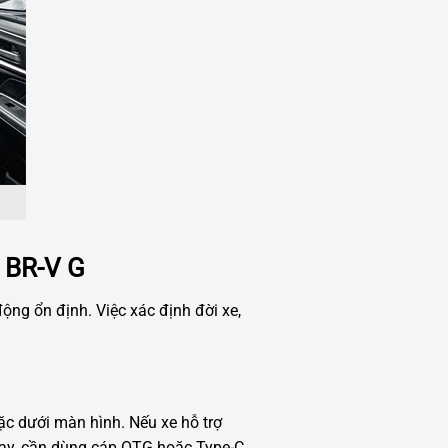
ủ BR-V G
ng ổn định. Việc xác định đời xe,
c dưới màn hình. Nếu xe hỗ trợ
Play, cần dùng cáp OTG hoặc Type-C