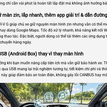
ùng chỉ cần vài phút là hoàn tất lắp đặt mà không ảnh hưởng b
ữ màn zin, lắp nhanh, thêm app giải trí & dẫn đườn
-V G giúp chủ xe giữ nguyên màn hình zin nhưng vẫn có thể m
 hay dùng Google Maps. Tốc độ xử lý nhanh, khả năng kết nối W
ng thao tác. Đặc biệt, người dùng có thể tải thêm các ứng dụng
 chuyển hàng ngày.
SB (Android Box) thay vì thay màn hình
ưởng khi bạn muốn nâng cấp tiện ích mà vẫn giữ bảo hành xe. T
 qua USB mang lại trải nghiệm tương tự, tiết kiệm chi phí và thời
 này giúp đảm bảo an toàn điện, không gây lỗi CANBUS hay mất