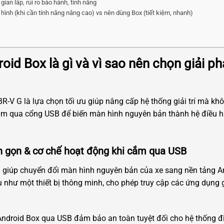
gian lắp, rủi ro bảo hành, tính năng
ình (khi cần tính năng nâng cao) vs nên dùng Box (tiết kiệm, nhanh)
oid Box là gì và vì sao nên chọn giải 
-V G là lựa chọn tối ưu giúp nâng cấp hệ thống giải trí mà khô
ắm qua cổng USB để biến màn hình nguyên bản thành hệ điều hàn
n gọn & cơ chế hoạt động khi cắm qua USB
ọn giúp chuyển đổi màn hình nguyên bản của xe sang nền tảng A
u như một thiết bị thông minh, cho phép truy cập các ứng dụng g
ndroid Box qua USB đảm bảo an toàn tuyệt đối cho hệ thống điệ