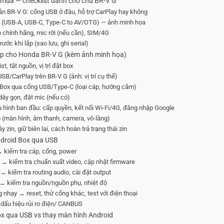
i mua — checklist dành cho chủ BR-V G
ản BR-V G: cổng USB ở đâu, hỗ trợ CarPlay hay không
g (USB-A, USB-C, Type-C to AV/OTG) — ảnh minh họa
 chính hãng, mic rời (nếu cần), SIM/4G
ước khi lắp (sao lưu, ghi serial)
ep cho Honda BR-V G (kèm ảnh minh họa)
t, tắt nguồn, vị trí đặt box
B/CarPlay trên BR-V G (ảnh: vị trí cụ thể)
 Box qua cổng USB/Type-C (loại cáp, hướng cắm)
dây gọn, đặt mic (nếu có)
 hình ban đầu: cấp quyền, kết nối Wi-Fi/4G, đăng nhập Google
p (màn hình, âm thanh, camera, vô-lăng)
 zin, giữ biên lai, cách hoàn trả trạng thái zin
 Android Box qua USB
→ kiểm tra cáp, cổng, power
ag → kiểm tra chuẩn xuất video, cập nhật firmware
→ kiểm tra routing audio, cài đặt output
c → kiểm tra nguồn/nguồn phụ, nhiệt độ
 nhạy → reset, thử cổng khác, test với điện thoại
: dấu hiệu rủi ro điện/ CANBUS
Box qua USB vs thay màn hình Android