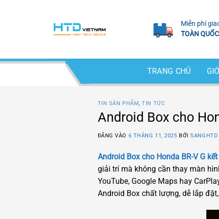
Bỏ
qua
Miễn phí gia
nội
TOÀN QUỐC
dung
TRANG CHỦ
GIỚ
TIN SẢN PHẨM
,
TIN TỨC
Android Box cho Hon
ĐĂNG VÀO
6 THÁNG 11, 2025
BỞI
SANGHTD
Android Box cho Honda BR-V G kết
giải trí mà không cần thay màn hìn
YouTube, Google Maps hay CarPlay
Android Box chất lượng, dễ lắp đặ