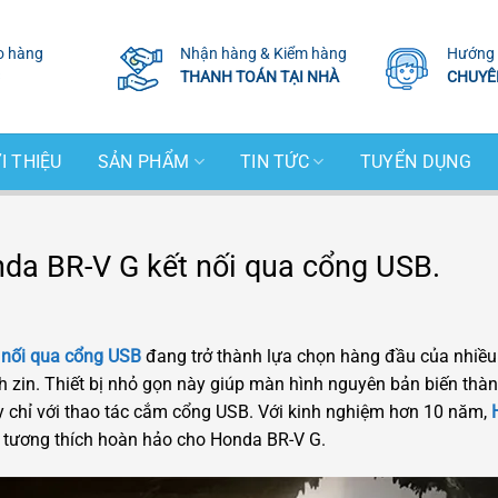
o hàng
Nhận hàng & Kiểm hàng
Hướng 
THANH TOÁN TẠI NHÀ
CHUYÊ
I THIỆU
SẢN PHẨM
TIN TỨC
TUYỂN DỤNG
da BR-V G kết nối qua cổng USB.
 nối qua cổng USB
đang trở thành lựa chọn hàng đầu của nhiều
h zin. Thiết bị nhỏ gọn này giúp màn hình nguyên bản biến thàn
 chỉ với thao tác cắm cổng USB. Với kinh nghiệm hơn 10 năm,
t, tương thích hoàn hảo cho Honda BR-V G.