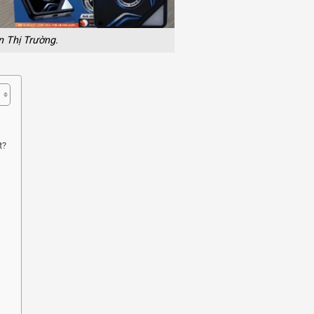
 Thị Trường.
t?