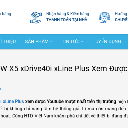
o hàng
Nhận hàng & Kiểm hàng
Hướng 
THANH TOÁN TẠI NHÀ
CHUYÊ
I THIỆU
SẢN PHẨM
TIN TỨC
TUYỂN DỤNG
W X5 xDrive40i xLine Plus Xem Được
D
 xLine Plus
xem được Youtube mượt nhất trên thị trường
hiện 
hiết bị không chỉ nâng tầm hệ thống giải trí mà còn mang đế
hoạt. Cùng HTD Việt Nam khám phá chi tiết về thiết bị đang đ