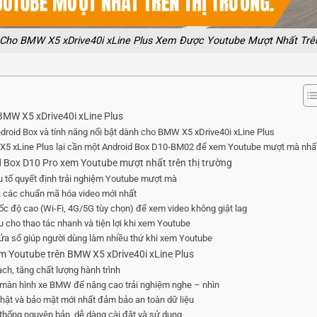
 Cho BMW X5 xDrive40i xLine Plus Xem Được Youtube Mượt Nhất Trên
 BMW X5 xDrive40i xLine Plus
ndroid Box và tính năng nổi bật dành cho BMW X5 xDrive40i xLine Plus
X5 xLine Plus lại cần một Android Box D10-BM02 để xem Youtube mượt mà nhấ
d Box D10 Pro xem Youtube mượt nhất trên thị trường
u tố quyết định trải nghiệm Youtube mượt mà
và các chuẩn mã hóa video mới nhất
 tốc độ cao (Wi-Fi, 4G/5G tùy chọn) để xem video không giật lag
ưu cho thao tác nhanh và tiện lợi khi xem Youtube
ửa sổ giúp người dùng làm nhiều thứ khi xem Youtube
em Youtube trên BMW X5 xDrive40i xLine Plus
mạch, tăng chất lượng hành trình
 màn hình xe BMW để nâng cao trải nghiệm nghe – nhìn
hật và bảo mật mới nhất đảm bảo an toàn dữ liệu
hống nguyên bản, dễ dàng cài đặt và sử dụng