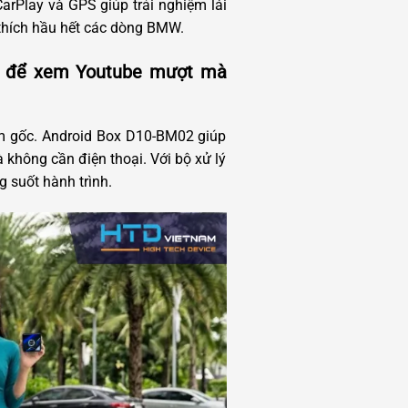
CarPlay và GPS giúp trải nghiệm lái
 thích hầu hết các dòng BMW.
02 để xem Youtube mượt mà
ềm gốc. Android Box D10-BM02 giúp
không cần điện thoại. Với bộ xử lý
g suốt hành trình.