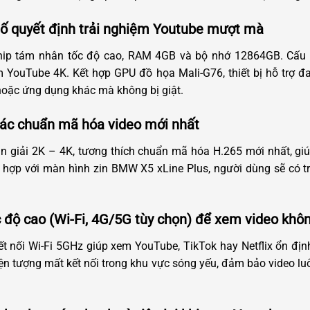
tố quyết định trải nghiệm Youtube mượt mà
hip tám nhân tốc độ cao, RAM 4GB và bộ nhớ 12864GB. Cấu
em YouTube 4K. Kết hợp GPU đồ họa Mali-G76, thiết bị hỗ trợ 
hoặc ứng dụng khác mà không bị giật.
 các chuẩn mã hóa video mới nhất
hân giải 2K – 4K, tương thích chuẩn mã hóa H.265 mới nhất, gi
ết hợp với màn hình zin BMW X5 xLine Plus, người dùng sẽ có t
c độ cao (Wi-Fi, 4G/5G tùy chọn) để xem video khôn
t nối Wi-Fi 5GHz giúp xem YouTube, TikTok hay Netflix ổn định
n tượng mất kết nối trong khu vực sóng yếu, đảm bảo video l