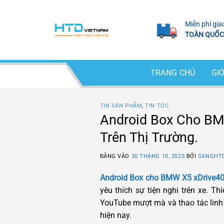
Bỏ
qua
Miễn phí gia
nội
TOÀN QUỐC
dung
TRANG CHỦ
GIỚ
TIN SẢN PHẨM
,
TIN TỨC
Android Box Cho BM
Trên Thị Trường.
ĐĂNG VÀO
30 THÁNG 10, 2025
BỞI
SANGHT
Android Box cho BMW X5 xDrive40i
yêu thích sự tiện nghi trên xe. T
YouTube mượt mà và thao tác linh 
hiện nay.