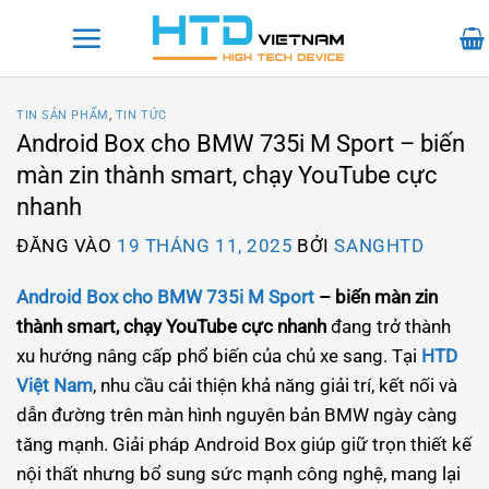
Bỏ
qua
nội
dung
TIN SẢN PHẨM
,
TIN TỨC
Android Box cho BMW 735i M Sport – biến
màn zin thành smart, chạy YouTube cực
nhanh
ĐĂNG VÀO
19 THÁNG 11, 2025
BỞI
SANGHTD
Android Box cho BMW 735i M Sport
– biến màn zin
thành smart, chạy YouTube cực nhanh
đang trở thành
xu hướng nâng cấp phổ biến của chủ xe sang. Tại
HTD
Việt Nam
, nhu cầu cải thiện khả năng giải trí, kết nối và
dẫn đường trên màn hình nguyên bản BMW ngày càng
tăng mạnh. Giải pháp Android Box giúp giữ trọn thiết kế
nội thất nhưng bổ sung sức mạnh công nghệ, mang lại