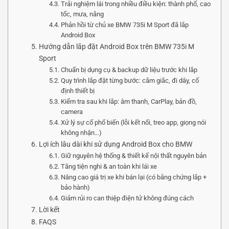
Trải nghiệm lái trong nhiều điều kiện: thành phố, cao
tốc, mưa, nắng
Phản hồi từ chủ xe BMW 735i M Sport đã lắp
Android Box
Hướng dẫn lắp đặt Android Box trên BMW 735i M
Sport
Chuẩn bị dụng cụ & backup dữ liệu trước khi lắp
Quy trình lắp đặt từng bước: cắm giắc, đi dây, cố
định thiết bị
Kiểm tra sau khi lắp: âm thanh, CarPlay, bản đồ,
camera
Xử lý sự cố phổ biến (lỗi kết nối, treo app, giọng nói
không nhận…)
Lợi ích lâu dài khi sử dụng Android Box cho BMW
Giữ nguyên hệ thống & thiết kế nội thất nguyên bản
Tăng tiện nghi & an toàn khi lái xe
Nâng cao giá trị xe khi bán lại (có bằng chứng lắp +
bảo hành)
Giảm rủi ro can thiệp điện tử không đúng cách
Lời kết
FAQS