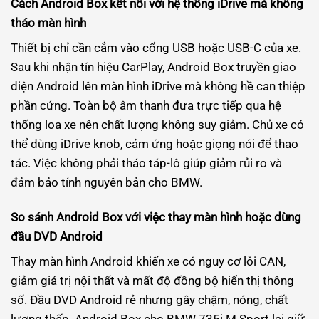
Cách Android Box kết nối với hệ thống iDrive mà không
tháo màn hình
Thiết bị chỉ cần cắm vào cổng USB hoặc USB-C của xe.
Sau khi nhận tín hiệu CarPlay, Android Box truyền giao
diện Android lên màn hình iDrive mà không hề can thiệp
phần cứng. Toàn bộ âm thanh đưa trực tiếp qua hệ
thống loa xe nên chất lượng không suy giảm. Chủ xe có
thể dùng iDrive knob, cảm ứng hoặc giọng nói để thao
tác. Việc không phải tháo táp-lô giúp giảm rủi ro và
đảm bảo tính nguyên bản cho BMW.
So sánh Android Box với việc thay màn hình hoặc dùng
đầu DVD Android
Thay màn hình Android khiến xe có nguy cơ lỗi CAN,
giảm giá trị nội thất và mất độ đồng bộ hiển thị thông
số. Đầu DVD Android rẻ nhưng gây chậm, nóng, chất
lượng thấp. Android Box cho BMW 735i M Sport lại giữ