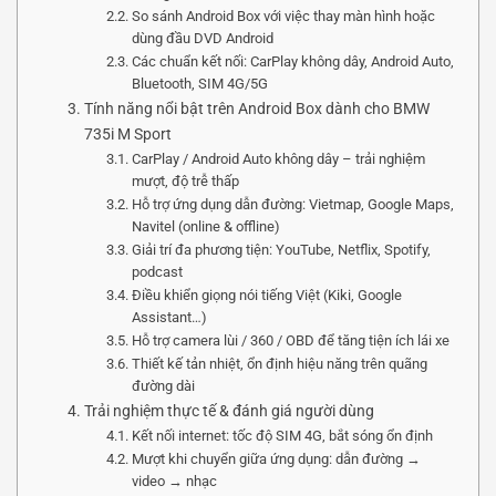
So sánh Android Box với việc thay màn hình hoặc
dùng đầu DVD Android
Các chuẩn kết nối: CarPlay không dây, Android Auto,
Bluetooth, SIM 4G/5G
Tính năng nổi bật trên Android Box dành cho BMW
735i M Sport
CarPlay / Android Auto không dây – trải nghiệm
mượt, độ trễ thấp
Hỗ trợ ứng dụng dẫn đường: Vietmap, Google Maps,
Navitel (online & offline)
Giải trí đa phương tiện: YouTube, Netflix, Spotify,
podcast
Điều khiển giọng nói tiếng Việt (Kiki, Google
Assistant…)
Hỗ trợ camera lùi / 360 / OBD để tăng tiện ích lái xe
Thiết kế tản nhiệt, ổn định hiệu năng trên quãng
đường dài
Trải nghiệm thực tế & đánh giá người dùng
Kết nối internet: tốc độ SIM 4G, bắt sóng ổn định
Mượt khi chuyển giữa ứng dụng: dẫn đường →
video → nhạc