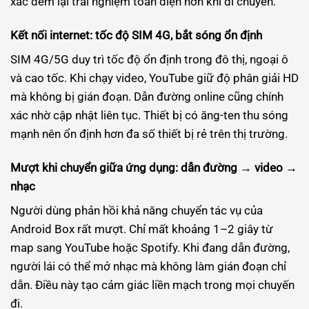
xác đem lại trải nghiệm toàn diện hơn khi di chuyển.
Kết nối internet: tốc độ SIM 4G, bắt sóng ổn định
SIM 4G/5G duy trì tốc độ ổn định trong đô thị, ngoại ô
và cao tốc. Khi chạy video, YouTube giữ độ phân giải HD
mà không bị gián đoạn. Dẫn đường online cũng chính
xác nhờ cập nhật liên tục. Thiết bị có ăng-ten thu sóng
mạnh nên ổn định hơn đa số thiết bị rẻ trên thị trường.
Mượt khi chuyển giữa ứng dụng: dẫn đường → video →
nhạc
Người dùng phản hồi khả năng chuyển tác vụ của
Android Box rất mượt. Chỉ mất khoảng 1–2 giây từ
map sang YouTube hoặc Spotify. Khi đang dẫn đường,
người lái có thể mở nhạc mà không làm gián đoạn chỉ
dẫn. Điều này tạo cảm giác liền mạch trong mọi chuyến
đi.