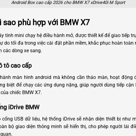
Android Box cao cấp 2026 cho BMW X7 xDrive40i M Sport
vì sao phù hợp với BMW X7
 tính mini chạy hệ điều hành mở, được thiết kế để giao tiếp trực
ự do tối đa trong việc cài đặt phần mềm, khắc phục hoàn toàn
ên các dòng xe sang.
ô tô cao cấp
n thành màn hình android mà không cần tháo màn, hoạt động 
g biệt để chạy các ứng dụng nặng, giúp người dùng tiếp cận 
m của chiếc BMW X7.
ống iDrive BMW
cổng USB dữ liệu, hệ thống iDrive sẽ nhận diện thiết bị như 
oàn bộ giao diện thông minh sẽ hiển thị, cho phép người lái đ
 quan.