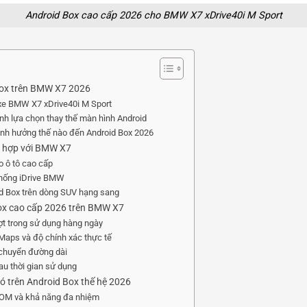
Android Box cao cấp 2026 cho BMW X7 xDrive40i M Sport
Box trên BMW X7 2026
 xe BMW X7 xDrive40i M Sport
ành lựa chọn thay thế màn hình Android
ảnh hưởng thế nào đến Android Box 2026
hù hợp với BMW X7
o ô tô cao cấp
thống iDrive BMW
id Box trên dòng SUV hạng sang
Box cao cấp 2026 trên BMW X7
ợt trong sử dụng hàng ngày
Maps và độ chính xác thực tế
i chuyển đường dài
au thời gian sử dụng
ó trên Android Box thế hệ 2026
ROM và khả năng đa nhiệm