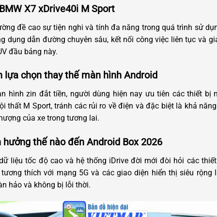
 BMW X7 xDrive40i M Sport
ờng đề cao sự tiện nghi và tính đa năng trong quá trình sử d
 dụng dẫn đường chuyên sâu, kết nối công việc liên tục và giả
SUV đầu bảng này.
h lựa chọn thay thế màn hình Android
 hình zin đắt tiền, người dùng hiện nay ưu tiên các thiết bị 
 thất M Sport, tránh các rủi ro về điện và đặc biệt là khả nă
hượng của xe trong tương lai.
h hưởng thế nào đến Android Box 2026
ữ liệu tốc độ cao và hệ thống iDrive đời mới đòi hỏi các thiết
ương thích với mạng 5G và các giao diện hiển thị siêu rộng 
 hảo và không bị lỗi thời.