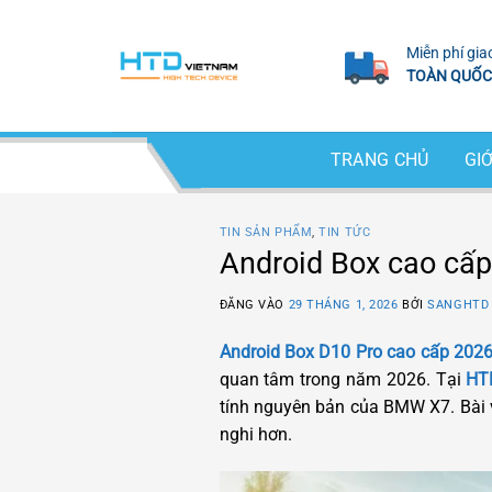
Bỏ
qua
Miễn phí gia
nội
TOÀN QUỐC
dung
TRANG CHỦ
GIỚ
TIN SẢN PHẨM
,
TIN TỨC
Android Box cao cấ
ĐĂNG VÀO
29 THÁNG 1, 2026
BỞI
SANGHTD
Android Box D10 Pro cao cấp 202
quan tâm trong năm 2026. Tại
HT
tính nguyên bản của BMW X7. Bài vi
nghi hơn.