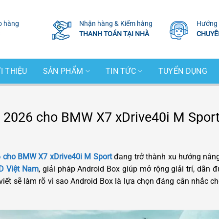
o hàng
Nhận hàng & Kiểm hàng
Hướng 
THANH TOÁN TẠI NHÀ
CHUYÊ
I THIỆU
SẢN PHẨM
TIN TỨC
TUYỂN DỤNG
p 2026 cho BMW X7 xDrive40i M Spor
6 cho BMW X7 xDrive40i M Sport
đang trở thành xu hướng nâng
D Việt Nam
, giải pháp Android Box giúp mở rộng giải trí, dẫ
ết sẽ làm rõ vì sao Android Box là lựa chọn đáng cân nhắc cho 