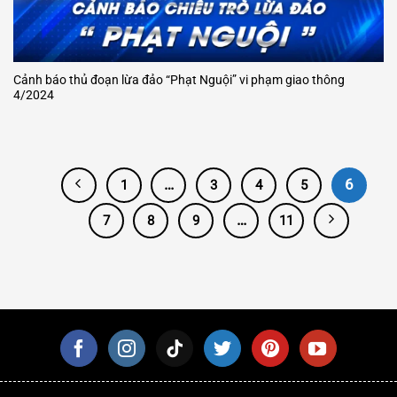
Cảnh báo thủ đoạn lừa đảo “Phạt Nguội” vi phạm giao thông
4/2024
…
6
1
3
4
5
…
7
8
9
11