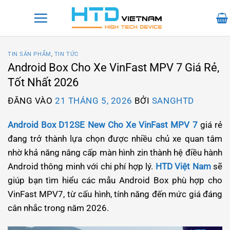
Bỏ
qua
nội
dung
TIN SẢN PHẨM
,
TIN TỨC
Android Box Cho Xe VinFast MPV 7 Giá Rẻ,
Tốt Nhất 2026
ĐĂNG VÀO
21 THÁNG 5, 2026
BỞI
SANGHTD
Android Box D12SE New Cho Xe VinFast MPV 7
giá rẻ
đang trở thành lựa chọn được nhiều chủ xe quan tâm
nhờ khả năng nâng cấp màn hình zin thành hệ điều hành
Android thông minh với chi phí hợp lý.
HTD Việt Nam
sẽ
giúp bạn tìm hiểu các mẫu Android Box phù hợp cho
VinFast MPV7, từ cấu hình, tính năng đến mức giá đáng
cân nhắc trong năm 2026.