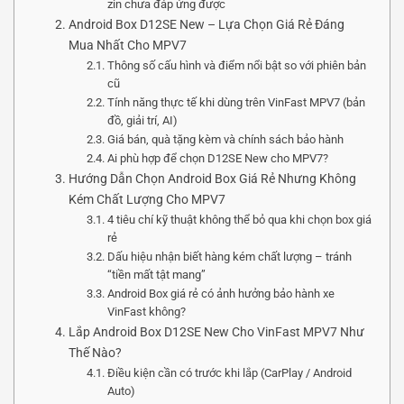
zin chưa đáp ứng được
Android Box D12SE New – Lựa Chọn Giá Rẻ Đáng
Mua Nhất Cho MPV7
Thông số cấu hình và điểm nổi bật so với phiên bản
cũ
Tính năng thực tế khi dùng trên VinFast MPV7 (bản
đồ, giải trí, AI)
Giá bán, quà tặng kèm và chính sách bảo hành
Ai phù hợp để chọn D12SE New cho MPV7?
Hướng Dẫn Chọn Android Box Giá Rẻ Nhưng Không
Kém Chất Lượng Cho MPV7
4 tiêu chí kỹ thuật không thể bỏ qua khi chọn box giá
rẻ
Dấu hiệu nhận biết hàng kém chất lượng – tránh
“tiền mất tật mang”
Android Box giá rẻ có ảnh hưởng bảo hành xe
VinFast không?
Lắp Android Box D12SE New Cho VinFast MPV7 Như
Thế Nào?
Điều kiện cần có trước khi lắp (CarPlay / Android
Auto)