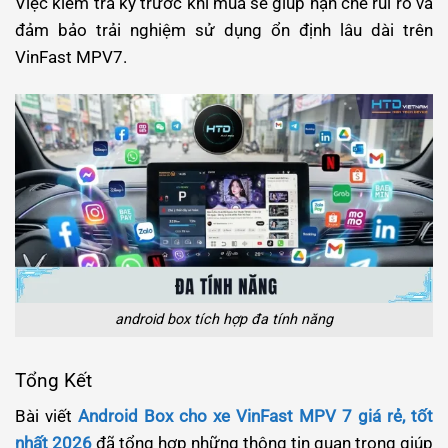
Việc kiểm tra kỹ trước khi mua sẽ giúp hạn chế rủi ro và
đảm bảo trải nghiệm sử dụng ổn định lâu dài trên
VinFast MPV7.
android box tích hợp đa tính năng
Tổng Kết
Bài viết
Android Box cho xe VinFast MPV 7 giá rẻ, tốt
nhất 2026
đã tổng hợp những thông tin quan trọng giúp