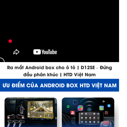
Ra mắt Android box cho ô tô | D12SE – Đứng
đầu phân khúc | HTD Việt Nam
ƯU ĐIỂM CỦA ANDROID BOX HTD VIỆT NAM