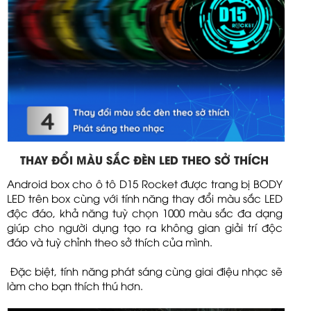
THAY ĐỔI MÀU SẮC ĐÈN LED THEO SỞ THÍCH
Android box cho ô tô D15 Rocket được trang bị BODY
LED trên box cùng với tính năng thay đổi màu sắc LED
độc đáo, khả năng tuỳ chọn 1000 màu sắc đa dạng
giúp cho người dụng tạo ra không gian giải trí độc
đáo và tuỳ chỉnh theo sở thích của mình.
Đặc biệt, tính năng phát sáng cùng giai điệu nhạc sẽ
làm cho bạn thích thú hơn.