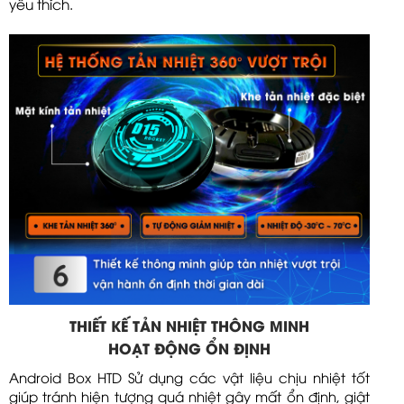
yêu thích.
THIẾT KẾ TẢN NHIỆT THÔNG MINH
HOẠT ĐỘNG ỔN ĐỊNH
Android Box HTD Sử dụng các vật liệu chịu nhiệt tốt
giúp tránh hiện tượng quá nhiệt gây mất ổn định, giật