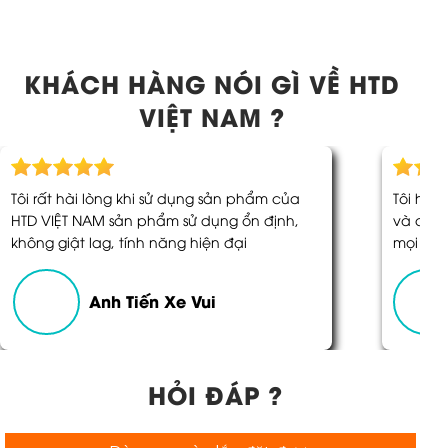
KHÁCH HÀNG NÓI GÌ VỀ HTD
VIỆT NAM ?
Tôi rất hài lòng khi sử dụng sản phẩm của
Tôi hoà
HTD VIỆT NAM sản phẩm sử dụng ổn định,
và chất
không giật lag, tính năng hiện đại
mọi thứ
Anh Tiến Xe Vui
HỎI ĐÁP ?