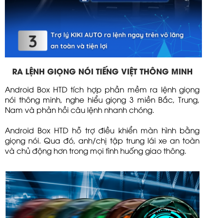
RA LỆNH GIỌNG NÓI TIẾNG VIỆT THÔNG MINH
Android Box HTD tích hợp phần mềm ra lệnh giọng
nói thông minh, nghe hiểu giọng 3 miền Bắc, Trung,
Nam và phản hồi câu lệnh nhanh chóng.
Android Box HTD hỗ trợ điều khiển màn hình bằng
giọng nói. Qua đó, anh/chị tập trung lái xe an toàn
và chủ động hơn trong mọi tình huống giao thông.