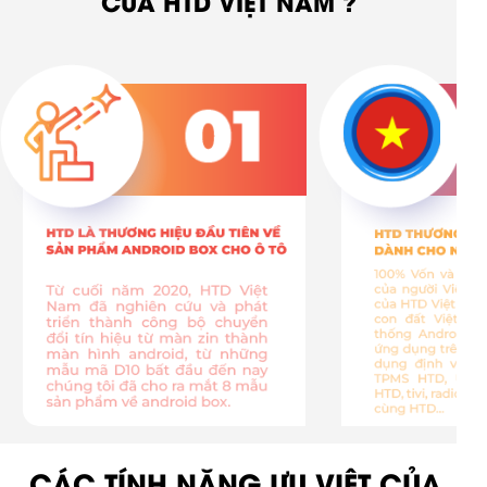
CỦA HTD VIỆT NAM ?
CÁC TÍNH NĂNG ƯU VIỆT CỦA