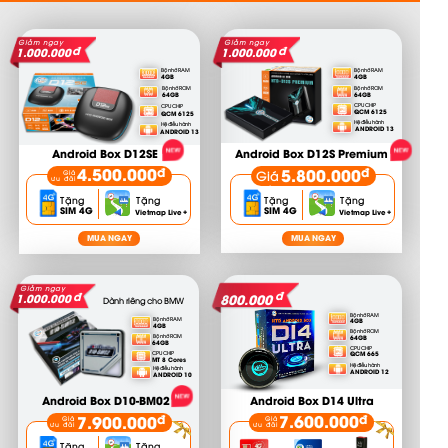
Giảm ngay
Giảm ngay
đ
đ
1.000.000
1.000.000
Bộ nhớ RAM
Bộ nhớ RAM
4GB
4GB
Bộ nhớ ROM
Bộ nhớ ROM
64GB
64GB
CPU CHIP
CPU CHIP
QCM 6125
QCM 6125
Hệ điều hành
Hệ điều hành
ANDROID 13
ANDROID 13
Android Box D12SE
Android Box D12S Premium
4.500.000
đ
5.800.000
đ
Giá
Giá
ưu đãi
ưu
đãi
Tặng
Tặng
Tặng
Tặng
SIM 4G
SIM 4G
+
+
Vietmap Live
Vietmap Live
MUA NGAY
MUA NGAY
Giảm ngay
Giảm ngay
đ
đ
800.000
1.000.000
Dành riêng cho BMW
Bộ nhớ RAM
Bộ nhớ RAM
4GB
4GB
Bộ nhớ ROM
Bộ nhớ ROM
64GB
64GB
CPU CHIP
CPU CHIP
QCM 665
MT 8 Cores
Hệ điều hành
Hệ điều hành
ANDROID 12
ANDROID 10
Android Box D10-BM02
Android Box D14 Ultra
7.600.000
7.900.000
đ
đ
Giá
Giá
ưu đãi
ưu đãi
Tặng
Tặng