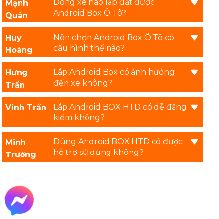
Dòng xe nào lắp đặt được
Mạnh
Android Box Ô Tô?
Quân
Nên chọn Android Box Ô Tô có
Huy
cấu hình thế nào?
Hoàng
Lắp Android Box có ảnh hưởng
Hưng
đến xe không?
Trần
Lắp Android BOX HTD có dễ đăng
Vinh Trần
kiểm không?
Dùng Android BOX HTD có được
Minh
hỗ trợ sử dụng không?
Trường