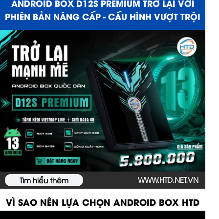
ANDROID BOX D12S PREMIUM TRỞ LẠI VỚI
PHIÊN BẢN NÂNG CẤP - CẤU HÌNH VƯỢT TRỘI
WWW.HTD.NET.VN
Tìm hiểu thêm
VÌ SAO NÊN LỰA CHỌN ANDROID BOX HTD