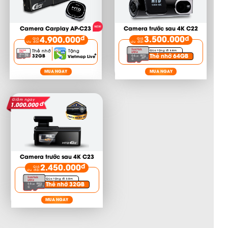
Camera Carplay AP-C23
Camera trước sau 4K C22
3.500.000
4.900.000
đ
đ
Giá
Giá
ưu đãi
ưu đãi
Thẻ nhớ
Tặng
Qùa tặng đi kèm
+
Thẻ nhớ 64GB
32GB
Vietmap Live
MUA NGAY
MUA NGAY
Giảm ngay
đ
1.000.000
Camera trước sau 4K C23
2.450.000
đ
Giá
ưu đãi
Qùa tặng đi kèm
Thẻ nhớ 32GB
MUA NGAY