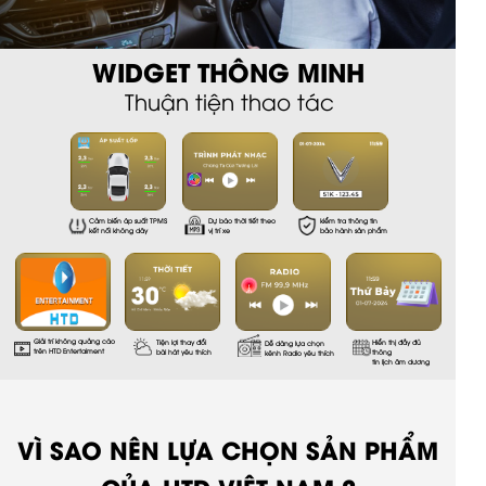
WIDGET THÔNG MINH
Thuận tiện thao tác
Cảm biến áp suất TPMS
Dự báo thời tiết theo
kiểm tra thông tin
kết nối không dây
vị trí xe
bảo hành sản phẩm
Giải trí không quảng cáo
Tiện lợi thay đổi
Hiển thị đầy đủ
Dễ dàng lựa chọn
trên HTD Entertaiment
bài hát yêu thích
thông
kênh Radio yêu thích
tin lịch âm dương
VÌ SAO NÊN LỰA CHỌN SẢN PHẨM